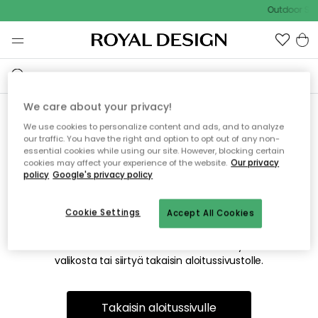
Outdoor Sal
We care about your privacy!
We use cookies to personalize content and ads, and to analyze
Emme valitettavasti löydä
our traffic. You have the right and option to opt out of any non-
essential cookies while using our site. However, blocking certain
etsimääsi sivua
cookies may affect your experience of the website.
Our privacy
policy
Google's privacy policy
Cookie Settings
Accept All Cookies
Tämä voi johtua siitä, että sivua ei enää ole tai siitä, että se
on siirretty muualle. Pahoittelemme tästä mahdollisesti
aiheutunutta häiriötä. Voit kokeilla uudelleen yllä olevasta
valikosta tai siirtyä takaisin aloitussivustolle.
Takaisin aloitussivulle