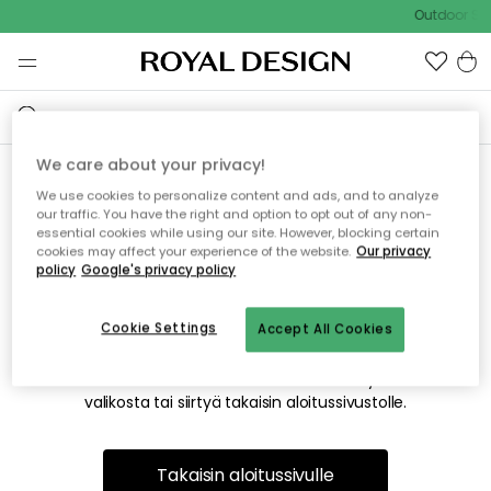
Outdoor Sal
We care about your privacy!
We use cookies to personalize content and ads, and to analyze
Emme valitettavasti löydä
our traffic. You have the right and option to opt out of any non-
essential cookies while using our site. However, blocking certain
etsimääsi sivua
cookies may affect your experience of the website.
Our privacy
policy
Google's privacy policy
Cookie Settings
Accept All Cookies
Tämä voi johtua siitä, että sivua ei enää ole tai siitä, että se
on siirretty muualle. Pahoittelemme tästä mahdollisesti
aiheutunutta häiriötä. Voit kokeilla uudelleen yllä olevasta
valikosta tai siirtyä takaisin aloitussivustolle.
Takaisin aloitussivulle