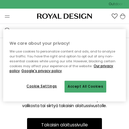
Outdoor Sal
We care about your privacy!
We use cookies to personalize content and ads, and to analyze
Emme valitettavasti löydä
our traffic. You have the right and option to opt out of any non-
essential cookies while using our site. However, blocking certain
etsimääsi sivua
cookies may affect your experience of the website.
Our privacy
policy
Google's privacy policy
Cookie Settings
Accept All Cookies
Tämä voi johtua siitä, että sivua ei enää ole tai siitä, että se
on siirretty muualle. Pahoittelemme tästä mahdollisesti
aiheutunutta häiriötä. Voit kokeilla uudelleen yllä olevasta
valikosta tai siirtyä takaisin aloitussivustolle.
Takaisin aloitussivulle