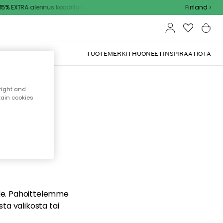
% EXTRA alennus koodilla
Finland
TUOTEMERKIT
HUONEET
INSPIRAATIOTA
right and
tain cookies
dä
ualle. Pahoittelemme
sta valikosta tai