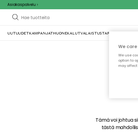
Asiakaspalvelu
UUTUUDET
KAMPANJAT
HUONEKALUT
VALAISTUS
TARJOILU JA KAT
We care 
We use cook
option to o
may affect 
E
Tämä voi johtua sii
tästä mahdollise