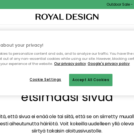
Outdoor Sale - 15
TAUS
SISUSTUS
TEKSTIILIT & MATOT
KEITTIÖ
SÄILYTYS
ULKOKALUSTEET
about your privacy!
ies to personalize content and ads, and to analyze our traffic. You have the 
pt out of any non-essential cookies while using our site. However, blocking cer
your experience of the website.
Our privacy policy
Google's privacy policy
mme valitettavasti löy
Cookie Settings
Accept All Cookies
etsimääsi sivua
tä, että sivua ei enää ole tai siitä, että se on siirretty mu
sti aiheutunutta häiriötä. Voit kokeilla uudelleen yllä oleva
siirtyä takaisin aloitussivustolle.