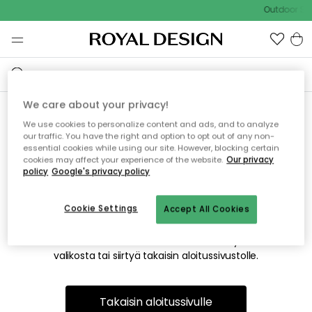
Outdoor Sal
We care about your privacy!
We use cookies to personalize content and ads, and to analyze
Emme valitettavasti löydä
our traffic. You have the right and option to opt out of any non-
essential cookies while using our site. However, blocking certain
etsimääsi sivua
cookies may affect your experience of the website.
Our privacy
policy
Google's privacy policy
Cookie Settings
Accept All Cookies
Tämä voi johtua siitä, että sivua ei enää ole tai siitä, että se
on siirretty muualle. Pahoittelemme tästä mahdollisesti
aiheutunutta häiriötä. Voit kokeilla uudelleen yllä olevasta
valikosta tai siirtyä takaisin aloitussivustolle.
Takaisin aloitussivulle