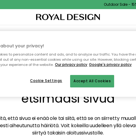
Outdoor Sale - 15% 
TAUS
SISUSTUS
TEKSTIILIT & MATOT
KEITTIÖ
SÄILYTYS
ULKOKALUSTEET
about your privacy!
ies to personalize content and ads, and to analyze our traffic. You have the 
pt out of any non-essential cookies while using our site. However, blocking cer
your experience of the website.
Our privacy policy
Google's privacy policy
mme valitettavasti löy
Cookie Settings
Accept All Cookies
etsimääsi sivua
tä, että sivua ei enää ole tai siitä, että se on siirretty mu
sti aiheutunutta häiriötä. Voit kokeilla uudelleen yllä oleva
siirtyä takaisin aloitussivustolle.