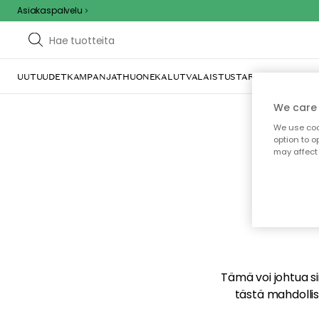
Asiakaspalvelu
UUTUUDET
KAMPANJAT
HUONEKALUT
VALAISTUS
TARJOILU JA KAT
We care 
We use cook
option to o
may affect 
E
Tämä voi johtua sii
tästä mahdollise