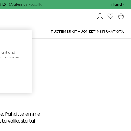
EXTRA alennus koodilla
Finland
TUOTEMERKIT
HUONEET
INSPIRAATIOTA
right and
tain cookies
dä
ualle. Pahoittelemme
sta valikosta tai