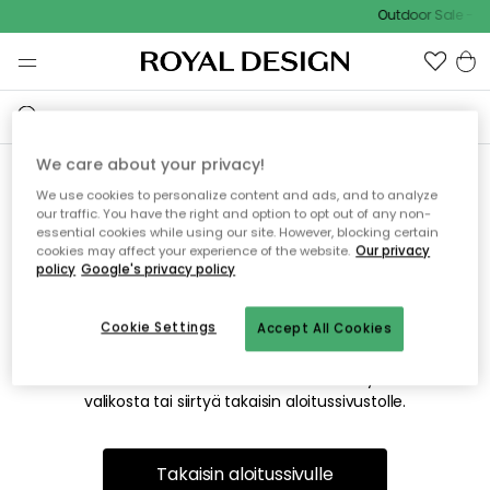
Outdoor Sale - 1
We care about your privacy!
We use cookies to personalize content and ads, and to analyze
Emme valitettavasti löydä
our traffic. You have the right and option to opt out of any non-
essential cookies while using our site. However, blocking certain
etsimääsi sivua
cookies may affect your experience of the website.
Our privacy
policy
Google's privacy policy
Cookie Settings
Accept All Cookies
Tämä voi johtua siitä, että sivua ei enää ole tai siitä, että se
on siirretty muualle. Pahoittelemme tästä mahdollisesti
aiheutunutta häiriötä. Voit kokeilla uudelleen yllä olevasta
valikosta tai siirtyä takaisin aloitussivustolle.
Takaisin aloitussivulle