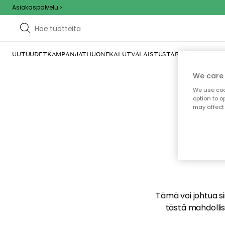
Asiakaspalvelu
UUTUUDET
KAMPANJAT
HUONEKALUT
VALAISTUS
TARJOILU JA KAT
We care 
We use cook
option to o
may affect 
E
Tämä voi johtua sii
tästä mahdollise