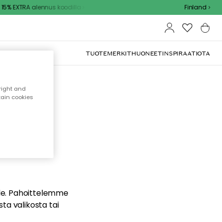
5% EXTRA alennus koodilla
Finland
TUOTEMERKIT
HUONEET
INSPIRAATIOTA
right and
tain cookies
dä
ualle. Pahoittelemme
sta valikosta tai