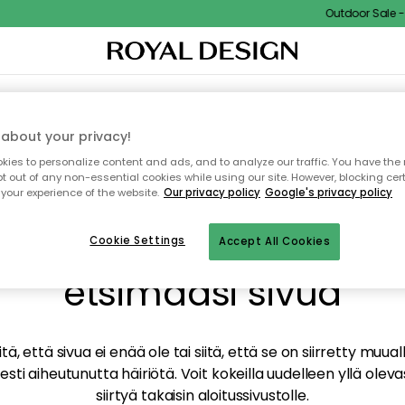
Outdoor Sale - 1
TAUS
SISUSTUS
TEKSTIILIT & MATOT
KEITTIÖ
SÄILYTYS
ULKOKALUSTEET
about your privacy!
ies to personalize content and ads, and to analyze our traffic. You have the 
pt out of any non-essential cookies while using our site. However, blocking cer
your experience of the website.
Our privacy policy
Google's privacy policy
mme valitettavasti löy
Cookie Settings
Accept All Cookies
etsimääsi sivua
tä, että sivua ei enää ole tai siitä, että se on siirretty mu
sti aiheutunutta häiriötä. Voit kokeilla uudelleen yllä oleva
siirtyä takaisin aloitussivustolle.