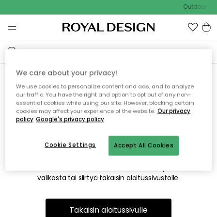
Outdoor Sal
We care about your privacy!
We use cookies to personalize content and ads, and to analyze
Emme valitettavasti löydä
our traffic. You have the right and option to opt out of any non-
essential cookies while using our site. However, blocking certain
etsimääsi sivua
cookies may affect your experience of the website.
Our privacy
policy
Google's privacy policy
Cookie Settings
Accept All Cookies
Tämä voi johtua siitä, että sivua ei enää ole tai siitä, että se
on siirretty muualle. Pahoittelemme tästä mahdollisesti
aiheutunutta häiriötä. Voit kokeilla uudelleen yllä olevasta
valikosta tai siirtyä takaisin aloitussivustolle.
Takaisin aloitussivulle