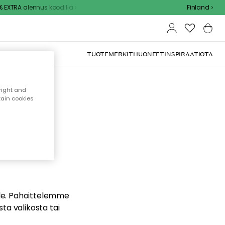
EXTRA alennus koodilla
Finland
TUOTEMERKIT
HUONEET
INSPIRAATIOTA
right and
tain cookies
dä
ualle. Pahoittelemme
sta valikosta tai