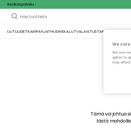
Asiakaspalvelu
UUTUUDET
KAMPANJAT
HUONEKALUT
VALAISTUS
TARJOILU JA KAT
We care 
We use cook
option to o
may affect 
E
Tämä voi johtua sii
tästä mahdollise