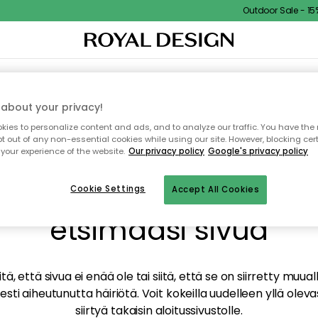
Outdoor Sale - 15% 
TAUS
SISUSTUS
TEKSTIILIT & MATOT
KEITTIÖ
SÄILYTYS
ULKOKALUSTEET
about your privacy!
ies to personalize content and ads, and to analyze our traffic. You have the 
pt out of any non-essential cookies while using our site. However, blocking cer
your experience of the website.
Our privacy policy
Google's privacy policy
mme valitettavasti löy
Cookie Settings
Accept All Cookies
etsimääsi sivua
tä, että sivua ei enää ole tai siitä, että se on siirretty mu
sti aiheutunutta häiriötä. Voit kokeilla uudelleen yllä oleva
siirtyä takaisin aloitussivustolle.