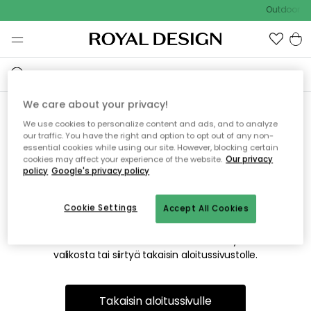
Outdoor Sa
We care about your privacy!
We use cookies to personalize content and ads, and to analyze
Emme valitettavasti löydä
our traffic. You have the right and option to opt out of any non-
essential cookies while using our site. However, blocking certain
etsimääsi sivua
cookies may affect your experience of the website.
Our privacy
policy
Google's privacy policy
Cookie Settings
Accept All Cookies
Tämä voi johtua siitä, että sivua ei enää ole tai siitä, että se
on siirretty muualle. Pahoittelemme tästä mahdollisesti
aiheutunutta häiriötä. Voit kokeilla uudelleen yllä olevasta
valikosta tai siirtyä takaisin aloitussivustolle.
Takaisin aloitussivulle