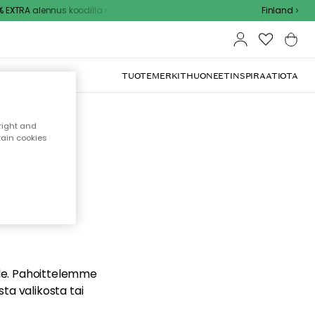
EXTRA alennus koodilla
Finland
TUOTEMERKIT
HUONEET
INSPIRAATIOTA
right and
tain cookies
dä
ualle. Pahoittelemme
sta valikosta tai