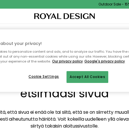
Outdoor Sale - 15% 
TAUS
SISUSTUS
TEKSTIILIT & MATOT
KEITTIÖ
SÄILYTYS
ULKOKALUSTEET
about your privacy!
ies to personalize content and ads, and to analyze our traffic. You have the 
pt out of any non-essential cookies while using our site. However, blocking cer
your experience of the website.
Our privacy policy
Google's privacy policy
mme valitettavasti löy
Cookie Settings
Accept All Cookies
etsimääsi sivua
tä, että sivua ei enää ole tai siitä, että se on siirretty mu
sti aiheutunutta häiriötä. Voit kokeilla uudelleen yllä oleva
siirtyä takaisin aloitussivustolle.