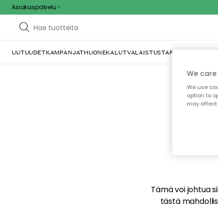
Asiakaspalvelu
UUTUUDET
KAMPANJAT
HUONEKALUT
VALAISTUS
TARJOILU JA KAT
We care 
We use cook
option to o
may affect 
E
Tämä voi johtua sii
tästä mahdollise