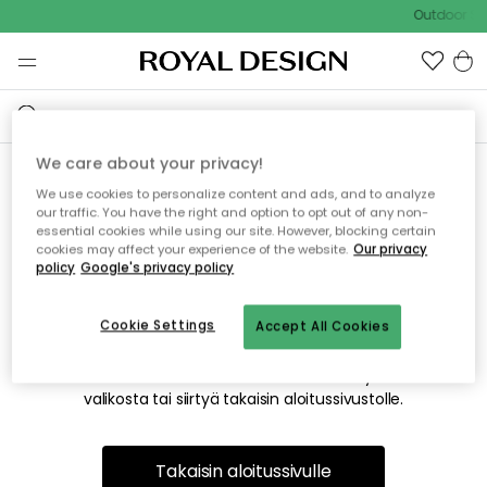
Outdoor Sal
We care about your privacy!
We use cookies to personalize content and ads, and to analyze
Emme valitettavasti löydä
our traffic. You have the right and option to opt out of any non-
essential cookies while using our site. However, blocking certain
etsimääsi sivua
cookies may affect your experience of the website.
Our privacy
policy
Google's privacy policy
Cookie Settings
Accept All Cookies
Tämä voi johtua siitä, että sivua ei enää ole tai siitä, että se
on siirretty muualle. Pahoittelemme tästä mahdollisesti
aiheutunutta häiriötä. Voit kokeilla uudelleen yllä olevasta
valikosta tai siirtyä takaisin aloitussivustolle.
Takaisin aloitussivulle