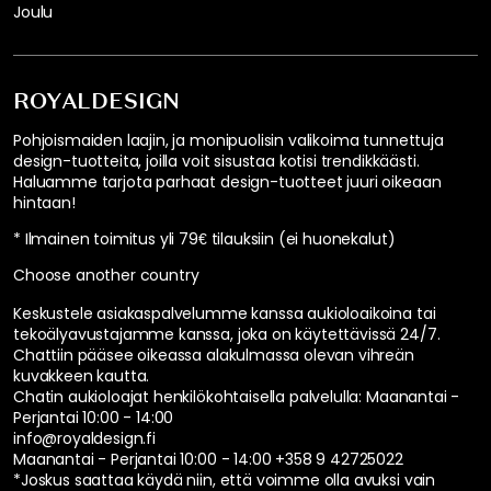
Joulu
ROYALDESIGN
Pohjoismaiden laajin, ja monipuolisin valikoima tunnettuja
design-tuotteita, joilla voit sisustaa kotisi trendikkäästi.
Haluamme tarjota parhaat design-tuotteet juuri oikeaan
hintaan!
* Ilmainen toimitus yli 79€ tilauksiin (ei huonekalut)
Choose another country
Keskustele asiakaspalvelumme kanssa aukioloaikoina tai
tekoälyavustajamme kanssa, joka on käytettävissä 24/7.
Chattiin pääsee oikeassa alakulmassa olevan vihreän
kuvakkeen kautta.
Chatin aukioloajat henkilökohtaisella palvelulla:
Maanantai -
Perjantai 10:00 - 14:00
info@royaldesign.fi
Maanantai - Perjantai 10:00 - 14:00
+358 9 42725022
*Joskus saattaa käydä niin, että voimme olla avuksi vain