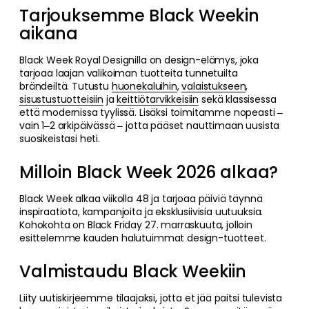
Tarjouksemme Black Weekin
aikana
Black Week Royal Designilla on design-elämys, joka
tarjoaa laajan valikoiman tuotteita tunnetuilta
brändeiltä. Tutustu
huonekaluihin
,
valaistukseen
,
sisustustuotteisiin
ja
keittiötarvikkeisiin
sekä klassisessa
että modernissa tyylissä. Lisäksi toimitamme nopeasti –
vain 1–2 arkipäivässä – jotta pääset nauttimaan uusista
suosikeistasi heti.
Milloin Black Week 2026 alkaa?
Black Week alkaa viikolla 48 ja tarjoaa päiviä täynnä
inspiraatiota, kampanjoita ja eksklusiivisia uutuuksia.
Kohokohta on Black Friday 27. marraskuuta, jolloin
esittelemme kauden halutuimmat design-tuotteet.
Valmistaudu Black Weekiin
Liity uutiskirjeemme tilaajaksi, jotta et jää paitsi tulevista