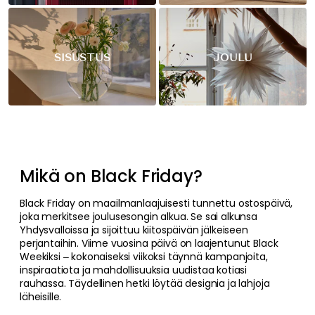
SISUSTUS
JOULU
Mikä on Black Friday?
Black Friday on maailmanlaajuisesti tunnettu ostospäivä,
joka merkitsee joulusesongin alkua. Se sai alkunsa
Yhdysvalloissa ja sijoittuu kiitospäivän jälkeiseen
perjantaihin. Viime vuosina päivä on laajentunut Black
Weekiksi – kokonaiseksi viikoksi täynnä kampanjoita,
inspiraatiota ja mahdollisuuksia uudistaa kotiasi
rauhassa. Täydellinen hetki löytää designia ja lahjoja
läheisille.