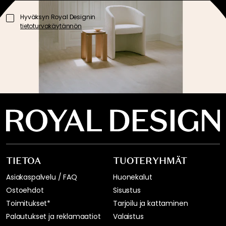
Hyväksyn Royal Designin
tietoturvakäytännön
TIETOA
TUOTERYHMÄT
Asiakaspalvelu / FAQ
Huonekalut
Ostoehdot
Sisustus
Toimitukset*
Tarjoilu ja kattaminen
Palautukset ja reklamaatiot
Valaistus