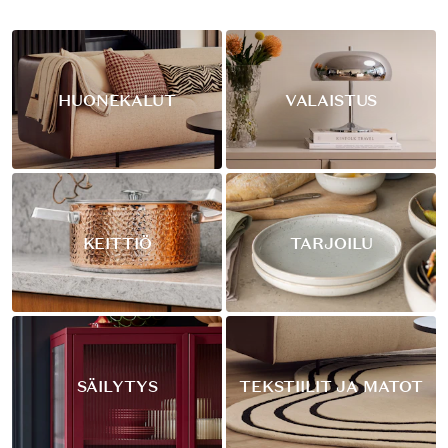
HUONEKALUT
VALAISTUS
KEITTIÖ
TARJOILU
SÄILYTYS
TEKSTIILIT JA MATOT