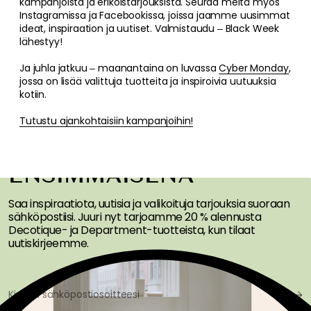
kampanjoista ja erikoistarjouksista. Seuraa meitä myös
Instagramissa ja Facebookissa, joissa jaamme uusimmat
ideat, inspiraation ja uutiset. Valmistaudu – Black Week
lähestyy!
Ja juhla jatkuu – maanantaina on luvassa
Cyber Monday
,
jossa on lisää valittuja tuotteita ja inspiroivia uutuuksia
kotiin.
Tutustu ajankohtaisiin kampanjoihin!
SAA INSPIRAATIOTA &
TARJOUKSIA
ENSIMMÄISENÄ
Saa inspiraatiota, uutisia ja valikoituja tarjouksia suoraan
sähköpostiisi. Juuri nyt tarjoamme 20 % alennusta
Decotique- ja Department-tuotteista, kun tilaat
uutiskirjeemme.