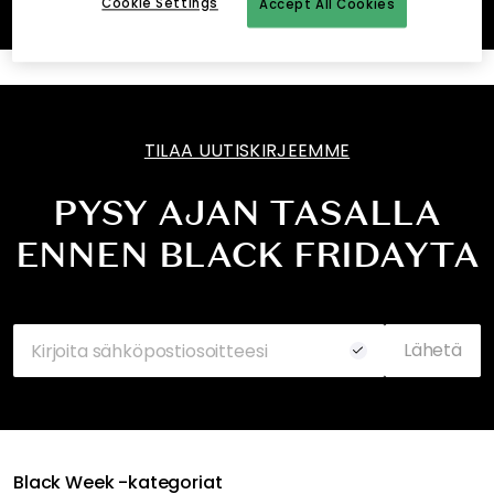
110
13
14
4
Cookie Settings
Accept All Cookies
päivää
t
min
s
TILAA UUTISKIRJEEMME
PYSY AJAN TASALLA
ENNEN BLACK FRIDAYTA
Lähetä
Black Week -kategoriat