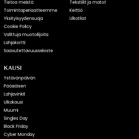
Tietoa meistä
Tekstiilit ja matot
Toimintaperiaatteemme
Keittiö
Yksityisyydensuoja
Ulkotilat
Cookie Policy
Valittuja muotoilijoita
Lahjakortti
Saavutettavuusseloste
KAUSI
Ystävänpäivän
Pääsiäisen
Lahjavinkit
Ulkokausi
Muumi
Singles Day
Black Friday
Cyber Monday