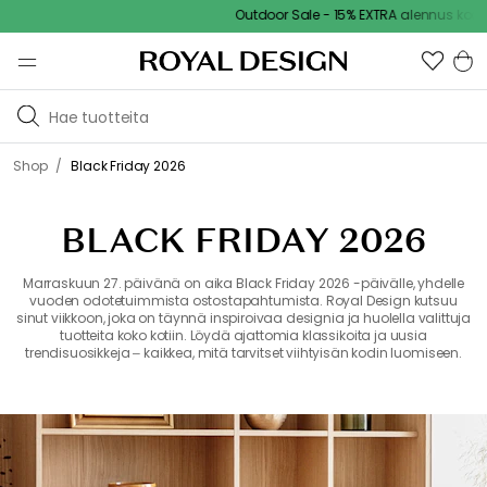
Outdoor Sale - 15% EXTRA alennus koodilla
/
Shop
Black Friday 2026
BLACK FRIDAY 2026
Marraskuun 27. päivänä on aika Black Friday 2026 -päivälle, yhdelle
vuoden odotetuimmista ostostapahtumista. Royal Design kutsuu
sinut viikkoon, joka on täynnä inspiroivaa designia ja huolella valittuja
tuotteita koko kotiin. Löydä ajattomia klassikoita ja uusia
trendisuosikkeja – kaikkea, mitä tarvitset viihtyisän kodin luomiseen.