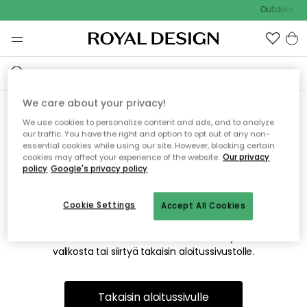
Outdoor Sal
We care about your privacy!
We use cookies to personalize content and ads, and to analyze
Emme valitettavasti löydä
our traffic. You have the right and option to opt out of any non-
essential cookies while using our site. However, blocking certain
etsimääsi sivua
cookies may affect your experience of the website.
Our privacy
policy
Google's privacy policy
Cookie Settings
Accept All Cookies
Tämä voi johtua siitä, että sivua ei enää ole tai siitä, että se
on siirretty muualle. Pahoittelemme tästä mahdollisesti
aiheutunutta häiriötä. Voit kokeilla uudelleen yllä olevasta
valikosta tai siirtyä takaisin aloitussivustolle.
Takaisin aloitussivulle