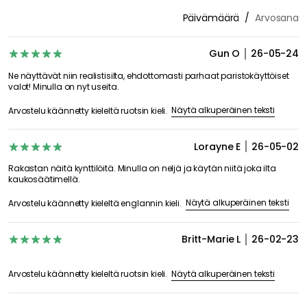
Päivämäärä
Arvosana
Gun O
26-05-24
Ne näyttävät niin realistisilta, ehdottomasti parhaat paristokäyttöiset
valot! Minulla on nyt useita.
Näytä alkuperäinen teksti
Arvostelu käännetty kieleltä ruotsin kieli.
Lorayne E
26-05-02
Rakastan näitä kynttilöitä. Minulla on neljä ja käytän niitä joka ilta
kaukosäätimellä.
Näytä alkuperäinen teksti
Arvostelu käännetty kieleltä englannin kieli.
Britt-Marie L
26-02-23
Näytä alkuperäinen teksti
Arvostelu käännetty kieleltä ruotsin kieli.