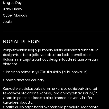
Singles Day
Black Friday
Cyber Monday
Joulu
ROYALDESIGN
Pohjoismaiden laajin, ja monipuolisin valikoima tunnettuja
design-tuotteita, joilla voit sisustaa kotisi trendikkäästi.
Haluamme tarjota parhaat design-tuotteet juuri oikeaan
hintaan!
* Ilmainen toimitus yli 79€ tilauksiin (ei huonekalut)
Choose another country
Keskustele asiakaspalvelumme kanssa aukioloaikoina tai
tekoälyavustajamme kanssa, joka on käytettävissä 24/7.
Chattiin pääsee oikeassa alakulmassa olevan vihreän
kuvakkeen kautta.
Chatin aukioloajat henkilökohtaisella palvelulla:
Maanantai -