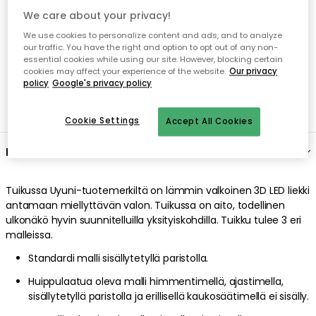
We care about your privacy!
Avoin palautusoikeus 30 päivän ajan
We use cookies to personalize content and ads, and to analyze
our traffic. You have the right and option to opt out of any non-
essential cookies while using our site. However, blocking certain
cookies may affect your experience of the website.
Our privacy
policy
Google's privacy policy
Cookie Settings
Accept All Cookies
Kuvaus
Tuikussa
Uyuni
-tuotemerkiltä on
lämmin valkoinen
3D LED
liekki
antamaan miellyttävän valon
.
Tuikussa
on
aito
,
todellinen
ulkonäkö
hyvin suunnitelluilla
yksityiskohdilla
.
Tuikku tulee 3 eri
malleissa.
Standardi malli sisällytetyllä paristolla.
Huippulaatua oleva malli himmentimellä, ajastimella,
sisällytetyllä paristolla ja erillisellä kaukosäätimellä ei sisälly.