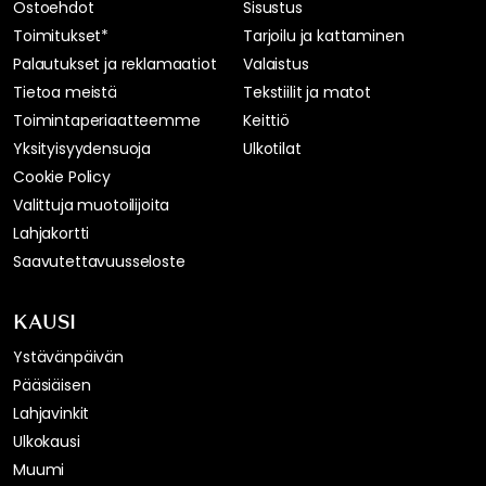
Ostoehdot
Sisustus
Toimitukset*
Tarjoilu ja kattaminen
Palautukset ja reklamaatiot
Valaistus
Tietoa meistä
Tekstiilit ja matot
Toimintaperiaatteemme
Keittiö
Yksityisyydensuoja
Ulkotilat
Cookie Policy
Valittuja muotoilijoita
Lahjakortti
Saavutettavuusseloste
KAUSI
Ystävänpäivän
Pääsiäisen
Lahjavinkit
Ulkokausi
Muumi