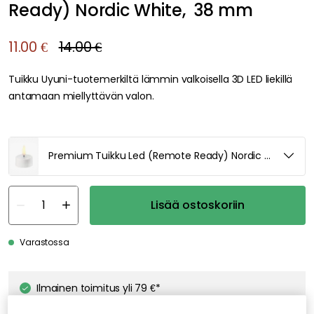
Ready) Nordic White, 38 mm
11.00 €
14.00 €
Tuikku Uyuni-tuotemerkiltä lämmin valkoisella 3D LED liekillä
antamaan miellyttävän valon.
Premium Tuikku Led (Remote Ready) Nordic White, 3
Lisää ostoskoriin
Varastossa
Ilmainen toimitus yli 79 €*
Nopeat ja joustavat toimitukset