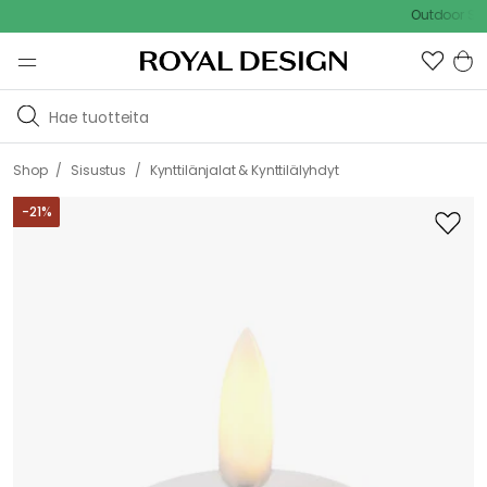
Outdoor Sale - 1
/
/
Shop
Sisustus
Kynttilänjalat & Kynttilälyhdyt
-
21
%