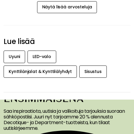
Näytä lisää arvosteluja
Lue lisää
Uyuni
LED-valo
Kynttilänjalat & Kynttilälyhdyt
Sisustus
SAA INSPIRAATIOTA &
TARJOUKSIA
ENSIMMÄISENÄ
Saa inspiraatiota, uutisia ja valikoituja tarjouksia suoraan
sähköpostiisi. Juuri nyt tarjoamme 20 % alennusta
Decotique- ja Department-tuotteista, kun tilaat
uutiskirjeemme.