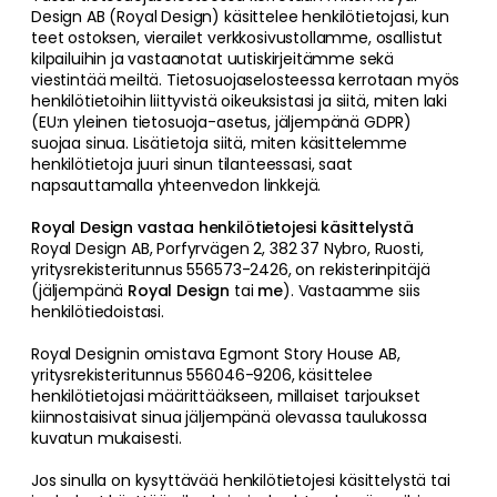
Design AB (Royal Design) käsittelee henkilötietojasi, kun
teet ostoksen, vierailet verkkosivustollamme, osallistut
kilpailuihin ja vastaanotat uutiskirjeitämme sekä
viestintää meiltä. Tietosuojaselosteessa kerrotaan myös
henkilötietoihin liittyvistä oikeuksistasi ja siitä, miten laki
(EU:n yleinen tietosuoja-asetus, jäljempänä GDPR)
suojaa sinua. Lisätietoja siitä, miten käsittelemme
henkilötietoja juuri sinun tilanteessasi, saat
napsauttamalla yhteenvedon linkkejä.
Royal Design vastaa henkilötietojesi käsittelystä
Royal Design AB, Porfyrvägen 2, 382 37 Nybro, Ruosti,
yritysrekisteritunnus 556573-2426, on rekisterinpitäjä
(jäljempänä
Royal Design
tai
me
). Vastaamme siis
henkilötiedoistasi.
Royal Designin omistava Egmont Story House AB,
yritysrekisteritunnus 556046-9206, käsittelee
henkilötietojasi määrittääkseen, millaiset tarjoukset
kiinnostaisivat sinua jäljempänä olevassa taulukossa
kuvatun mukaisesti.
Jos sinulla on kysyttävää henkilötietojesi käsittelystä tai