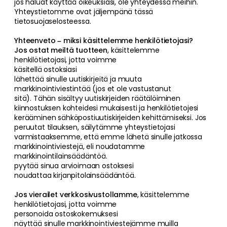
jos haluat käyttää oikeuksiasi, ole yhteydessä meihin.
Yhteystietomme ovat jäljempänä tässä
tietosuojaselosteessa.
Yhteenveto – miksi käsittelemme henkilötietojasi?
Jos ostat meiltä tuotteen
, käsittelemme
henkilötietojasi, jotta voimme
käsitellä ostoksiasi
lähettää sinulle uutiskirjeitä ja muuta
markkinointiviestintää (jos et ole vastustanut
sitä). Tähän sisältyy uutiskirjeiden räätälöiminen
kiinnostuksen kohteidesi mukaisesti ja henkilötietojesi
kerääminen sähköpostiuutiskirjeiden kehittämiseksi. Jos
peruutat tilauksen, säilytämme yhteystietojasi
varmistaaksemme, että emme lähetä sinulle jatkossa
markkinointiviestejä, eli noudatamme
markkinointilainsäädäntöä.
pyytää sinua arvioimaan ostoksesi
noudattaa kirjanpitolainsäädäntöä.
Jos vierailet verkkosivustollamme
, käsittelemme
henkilötietojasi, jotta voimme
personoida ostoskokemuksesi
näyttää sinulle markkinointiviestejämme muilla