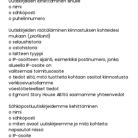
Uutiskirjeiden lähettäminen sinulle
o nimi
o sähköposti
o puhelinnumero
Uutiskirjeiden räätälöiminen kiinnostuksen kohteidesi
mukaan (
profilointi
)
o selaushistoria
o ostohistoria
o laitteen tyyppi
o IP-osoitteen sijainti, esimerkiksi postinumero, jonka
alueella IP-osoite on
valitsemasi toimitusosoite
o tiedot siitä, mitä tuotteita kohtaan osoitat kiinnostusta
verkkosivustollamme
väestötieteelliset tiedot
o Egmont Story House AB:ltä saamamme yhteenvedot
Sähköpostiuutiskirjeidemme kehittäminen
o nimi
o sähköposti
o miten avaat uutiskirjeemme ja mitä kohteita
napsautat niissä
o IP-osoite