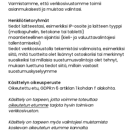
Varmistamme, että verkkosivustomme toimii
asianmukaisesti ja muistaa valintasi.
Henkilötietoryhmät
tiedot laitteestasi, esimerkiksi IP-osoite ja laitteen tyyppi
(matkapuhelin, tietokone tai tabletti)
maantieteellinen sijaintisi (kieli- ja valuuttavalintojesi
tallentamiseksi)
tiedot verkkosivustolla tekemistäsi valinnoista, esimerkiksi
siitä, mitä tuotteita olet lisännyt ostoskoriisi tai merkinnyt
suosikeiksi tai millaisia suostumusvalintoja olet tehnyt,
mukaan luettuna tiedot siitä, milloin vastasit
suostumuskyselyymme
Käsittelyn oikeusperuste
Oikeutettu etu, GDPR:n 6 artiklan 1 kohdan f alakohta.
Käsittely on tarpeen, jotta voimme toteuttaa
oikeutetun etumme
tarjota hyvin toimivan
verkkosivuston.
Käsittely on tarpeen myös valintojesi muistamista
koskevan oikeutetun etumme kannalta.