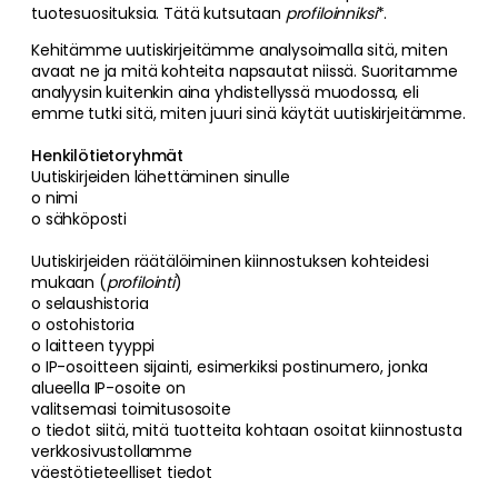
tuotesuosituksia. Tätä kutsutaan
profiloinniksi
*.
Kehitämme uutiskirjeitämme analysoimalla sitä, miten
avaat ne ja mitä kohteita napsautat niissä. Suoritamme
analyysin kuitenkin aina yhdistellyssä muodossa, eli
emme tutki sitä, miten juuri sinä käytät uutiskirjeitämme.
Henkilötietoryhmät
Uutiskirjeiden lähettäminen sinulle
o nimi
o sähköposti
Uutiskirjeiden räätälöiminen kiinnostuksen kohteidesi
mukaan (
profilointi
)
o selaushistoria
o ostohistoria
o laitteen tyyppi
o IP-osoitteen sijainti, esimerkiksi postinumero, jonka
alueella IP-osoite on
valitsemasi toimitusosoite
o tiedot siitä, mitä tuotteita kohtaan osoitat kiinnostusta
verkkosivustollamme
väestötieteelliset tiedot