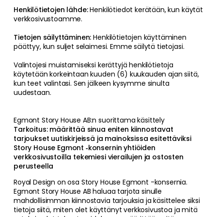
Henkilötietojen lähde:
Henkilötiedot kerätään, kun käytät
verkkosivustoamme.
Tietojen säilyttäminen:
Henkilötietojen käyttäminen
päättyy, kun suljet selaimesi. Emme säilytä tietojasi.
Valintojesi muistamiseksi kerättyjä henkilötietoja
käytetään korkeintaan kuuden (6) kuukauden ajan siitä,
kun teet valintasi. Sen jälkeen kysymme sinulta
uudestaan.
Egmont Story House AB:n suorittama käsittely
Tarkoitus: määrittää sinua eniten kiinnostavat
tarjoukset uutiskirjeissä ja mainoksissa esitettäviksi
Story House Egmont ‑konsernin yhtiöiden
verkkosivustoilla tekemiesi vierailujen ja ostosten
perusteella
Royal Design on osa Story House Egmont -konsernia.
Egmont Story House AB haluaa tarjota sinulle
mahdollisimman kiinnostavia tarjouksia ja käsittelee siksi
tietoja siitä, miten olet käyttänyt verkkosivustoa ja mitä