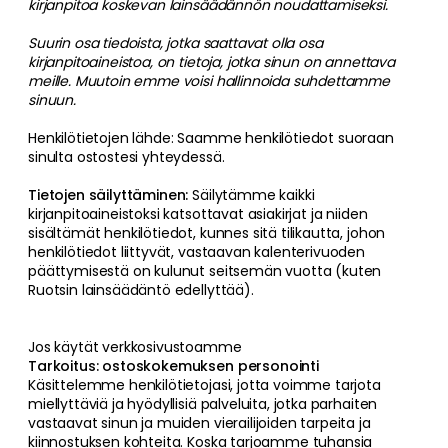
kirjanpitoa koskevan lainsäädännön noudattamiseksi.
Suurin osa tiedoista, jotka saattavat olla osa
kirjanpitoaineistoa, on tietoja, jotka sinun on annettava
meille. Muutoin emme voisi hallinnoida suhdettamme
sinuun.
Henkilötietojen lähde: Saamme henkilötiedot suoraan
sinulta ostostesi yhteydessä.
Tietojen säilyttäminen:
Säilytämme kaikki
kirjanpitoaineistoksi katsottavat asiakirjat ja niiden
sisältämät henkilötiedot, kunnes sitä tilikautta, johon
henkilötiedot liittyvät, vastaavan kalenterivuoden
päättymisestä on kulunut seitsemän vuotta (kuten
Ruotsin lainsäädäntö edellyttää).
Jos käytät verkkosivustoamme
Tarkoitus: ostoskokemuksen personointi
Käsittelemme henkilötietojasi, jotta voimme tarjota
miellyttäviä ja hyödyllisiä palveluita, jotka parhaiten
vastaavat sinun ja muiden vierailijoiden tarpeita ja
kiinnostuksen kohteita. Koska tarjoamme tuhansia