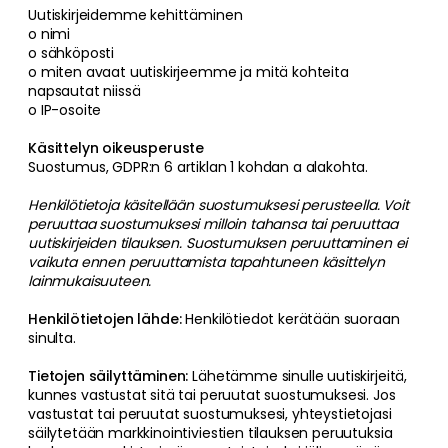
Uutiskirjeidemme kehittäminen
o nimi
o sähköposti
o miten avaat uutiskirjeemme ja mitä kohteita
napsautat niissä
o IP-osoite
Käsittelyn oikeusperuste
Suostumus, GDPR:n 6 artiklan 1 kohdan a alakohta.
Henkilötietoja käsitellään suostumuksesi perusteella. Voit
peruuttaa suostumuksesi milloin tahansa tai peruuttaa
uutiskirjeiden tilauksen. Suostumuksen peruuttaminen ei
vaikuta ennen peruuttamista tapahtuneen käsittelyn
lainmukaisuuteen.
Henkilötietojen lähde:
Henkilötiedot kerätään suoraan
sinulta.
Tietojen säilyttäminen:
Lähetämme sinulle uutiskirjeitä,
kunnes vastustat sitä tai peruutat suostumuksesi. Jos
vastustat tai peruutat suostumuksesi, yhteystietojasi
säilytetään markkinointiviestien tilauksen peruutuksia