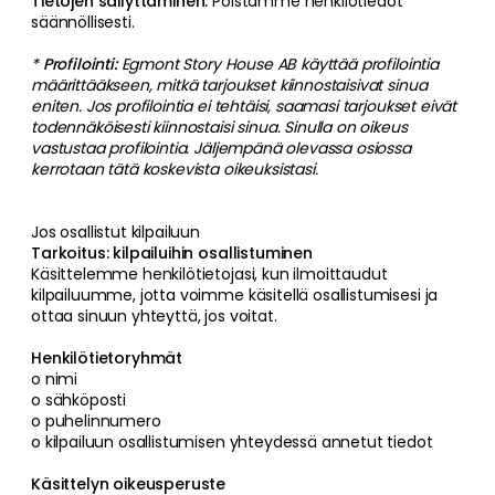
Tietojen säilyttäminen:
Poistamme henkilötiedot
säännöllisesti.
*
Profilointi:
Egmont Story House AB käyttää profilointia
määrittääkseen, mitkä tarjoukset kiinnostaisivat sinua
eniten. Jos profilointia ei tehtäisi, saamasi tarjoukset eivät
todennäköisesti kiinnostaisi sinua. Sinulla on oikeus
vastustaa profilointia. Jäljempänä olevassa osiossa
kerrotaan tätä koskevista oikeuksistasi.
Jos osallistut kilpailuun
Tarkoitus: kilpailuihin osallistuminen
Käsittelemme henkilötietojasi, kun ilmoittaudut
kilpailuumme, jotta voimme käsitellä osallistumisesi ja
ottaa sinuun yhteyttä, jos voitat.
Henkilötietoryhmät
o nimi
o sähköposti
o puhelinnumero
o kilpailuun osallistumisen yhteydessä annetut tiedot
Käsittelyn oikeusperuste