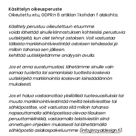
Käsittelyn oikeusperuste
Oikeutettu etu, GDPR:n 6 artiklan 1 kohdan f alakohta.
Käsittely perustuu oikeutettuun etuumme
voida lähettää sinulle
kiinnostuksen kohteisiisi
perustuvia
uutiskirjeitä, kun olet tehnyt ostoksen. Voit vastustaa
tällaista markkinointiviestintää ostoksen tehdessäsi ja
milloin tahansa sen jälkeen.
kehittää uutiskirjeitämme analyysin avulla.
Jos et anna suostumustasi, lähetämme sinulle vain
samaa tuotetta tai samanlaisia tuotteita koskevia
uutiskirjeitä markkinointia koskevan lainsäädännön
mukaisesti.
Jos et halua vastaanottaa yksilöllisiä tuotesuosituksia tai
muuta markkinointiviestintää meiltä tekstiviestitse tai
sähköpostitse, voit vastustaa sitä milloin tahansa
napsauttamalla sähköpostissa olevaa tilauksen
peruuttamislinkkiä, vastaamalla tekstiviestiin siinä
annettujen ohjeiden mukaisesti tai lähettämällä
sähköpostia asiakaspalveluumme (
info@royaldesign.fi
).