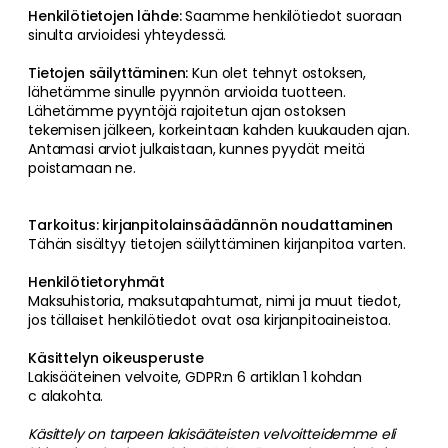
Henkilötietojen lähde:
Saamme henkilötiedot suoraan
sinulta arvioidesi yhteydessä.
Tietojen säilyttäminen:
Kun olet tehnyt ostoksen,
lähetämme sinulle pyynnön arvioida tuotteen.
Lähetämme pyyntöjä rajoitetun ajan ostoksen
tekemisen jälkeen, korkeintaan kahden kuukauden ajan.
Antamasi arviot julkaistaan, kunnes pyydät meitä
poistamaan ne.
Tarkoitus: kirjanpitolainsäädännön noudattaminen
Tähän sisältyy tietojen säilyttäminen kirjanpitoa varten.
Henkilötietoryhmät
Maksuhistoria, maksutapahtumat, nimi ja muut tiedot,
jos tällaiset henkilötiedot ovat osa kirjanpitoaineistoa.
Käsittelyn oikeusperuste
Lakisääteinen velvoite, GDPR:n 6 artiklan 1 kohdan
c alakohta.
Käsittely on tarpeen lakisääteisten velvoitteidemme eli