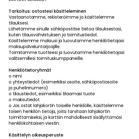
Tarkoitus: ostostesi käsitteleminen
Vastaanotamme, rekisteröimme ja käsittelemme
tilauksesi.
Lähetämme sinulle sähköpostitse tietoa tilauksestasi,
kuten tilausvahvistuksen ja toimitustiedot.
Käsittelemme maksusi ja luovutamme henkilötietojasi
maksupalveluntarjoajille.
Toimitamme tuotteesi ja luovutamme henkilötietojasi
valitsemillesi toimituskumppaneille.
Henkilötietoryhmät
o nimi
o yhteystiedot (esimerkiksi osoite, sähköpostiosoite
ja puhelinnumero)
o tilaustiedot, esimerkiksi tilaamasi tuote
o maksutiedot
o Jos ostat lahjakortin toiselle henkilölle, käsittelemme
toisen henkilön tietoja, joita tarvitaan lahjakortin
toimittamiseksi, ja korttiin mahdollisesti sisällyttämäsi
henkilökohtaisen viestin.
Käsittelyn oikeusperuste