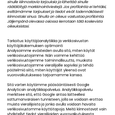
sinulle kiinnostavia tarjouksia ja lähettää sinulle
räätälöityjä markkinointiviestejä. Jos profilointia ei tehtäisi,
esittämämme tarjoukset ja tiedot eivät todennäköisesti
kiinnostaisi sinua. Sinulla on oikeus vastustaa profilointia.
Jäljempänä olevassa osiossa kerrotaan tätä koskevista
oikeuksistasi.
Tarkoitus: käyttäjäanalytiikka ja verkkosivuston
käyttäjäkokemuksen optimointi
Analysoimme evästeiden avulla sitä, miten käytät
verkkosivustojamme. Näin voimme kehittää
verkkosivustojemme toiminnallisuutta, muokata
verkkosivustojamme vierailijoille sopiviksi ja tehdä
päätelmiä siitä, miten käyttäjät yleensä ovat
vuorovaikutuksessa tarjoamamme kanssa.
Sitä varten käytämme pääsääntöisesti Google
Analyticsin analytiikkapalvelua. Analytiikkapalvelu
merkitsee sitä, että Google antaa laitteellesi
sattumanvaraisen tunnisteen, jolla se voidaan erottaa
muista vierailijoista ja jonka avulla voidaan havaita
verkkosivustomme käyttötapoja. Meitä kiinnostavat vain
yhdistellyt tiedot vierailijoiden vuorovaikutuksesta