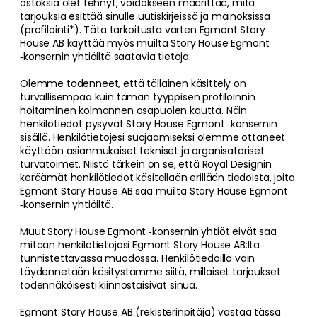
ostoksia olet tehnyt, voidakseen määrittää, mitä
tarjouksia esittää sinulle uutiskirjeissä ja mainoksissa
(profilointi*). Tätä tarkoitusta varten Egmont Story
House AB käyttää myös muilta Story House Egmont
‑konsernin yhtiöiltä saatavia tietoja.
Olemme todenneet, että tällainen käsittely on
turvallisempaa kuin tämän tyyppisen profiloinnin
hoitaminen kolmannen osapuolen kautta. Näin
henkilötiedot pysyvät Story House Egmont ‑konsernin
sisällä. Henkilötietojesi suojaamiseksi olemme ottaneet
käyttöön asianmukaiset tekniset ja organisatoriset
turvatoimet. Niistä tärkein on se, että Royal Designin
keräämät henkilötiedot käsitellään erillään tiedoista, joita
Egmont Story House AB saa muilta Story House Egmont
‑konsernin yhtiöiltä.
Muut Story House Egmont ‑konsernin yhtiöt eivät saa
mitään henkilötietojasi Egmont Story House AB:ltä
tunnistettavassa muodossa. Henkilötiedoilla vain
täydennetään käsitystämme siitä, millaiset tarjoukset
todennäköisesti kiinnostaisivat sinua.
Egmont Story House AB (rekisterinpitäjä) vastaa tässä