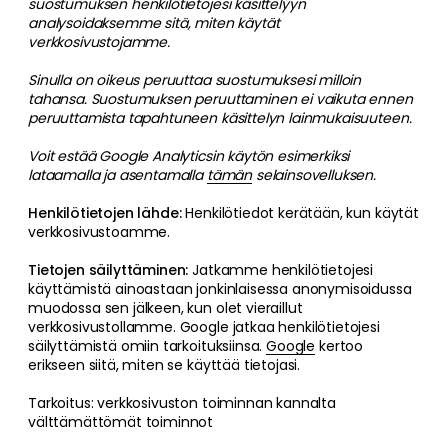
suostumuksen henkilötietojesi käsittelyyn
analysoidaksemme sitä, miten käytät
verkkosivustojamme.
Sinulla on oikeus peruuttaa suostumuksesi milloin
tahansa. Suostumuksen peruuttaminen ei vaikuta ennen
peruuttamista tapahtuneen käsittelyn lainmukaisuuteen.
Voit estää Google Analyticsin käytön esimerkiksi
lataamalla ja asentamalla
tämän
selainsovelluksen.
Henkilötietojen lähde:
Henkilötiedot kerätään, kun käytät
verkkosivustoamme.
Tietojen säilyttäminen:
Jatkamme henkilötietojesi
käyttämistä ainoastaan jonkinlaisessa anonymisoidussa
muodossa sen jälkeen, kun olet vieraillut
verkkosivustollamme. Google jatkaa henkilötietojesi
säilyttämistä omiin tarkoituksiinsa.
Google
kertoo
erikseen siitä, miten se käyttää tietojasi.
Tarkoitus: verkkosivuston toiminnan kannalta
välttämättömät toiminnot