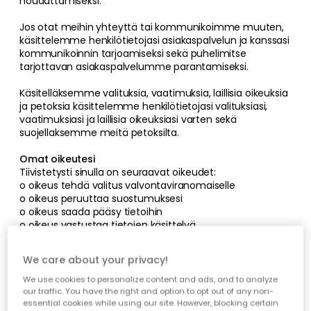
noudattamiseksi.
Jos otat meihin yhteyttä tai kommunikoimme muuten,
käsittelemme henkilötietojasi asiakaspalvelun ja kanssasi
kommunikoinnin tarjoamiseksi sekä puhelimitse
tarjottavan asiakaspalvelumme parantamiseksi.
Käsitelläksemme valituksia, vaatimuksia, laillisia oikeuksia
ja petoksia käsittelemme henkilötietojasi valituksiasi,
vaatimuksiasi ja laillisia oikeuksiasi varten sekä
suojellaksemme meitä petoksilta.
Omat oikeutesi
Tiivistetysti sinulla on seuraavat oikeudet:
o oikeus tehdä valitus valvontaviranomaiselle
o oikeus peruuttaa suostumuksesi
o oikeus saada pääsy tietoihin
o oikeus vastustaa tietojen käsittelyä
o oikeus tietojen poistamiseen
o oikeus tietojen oikaisemiseen
We care about your privacy!
o oikeus käsittelyn rajoittamiseen
o oikeus siirtää tiedot järjestelmästä toiseen.
We use cookies to personalize content and ads, and to analyze
our traffic. You have the right and option to opt out of any non-
Jos sinulla on kysyttävää oikeuksistasi tai haluat käyttää
essential cookies while using our site. However, blocking certain