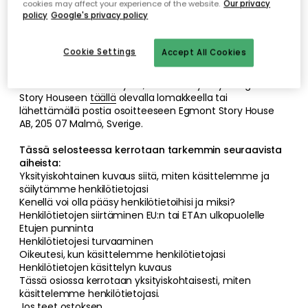
cookies may affect your experience of the website.
Our privacy
oikeuksiasi, ota meihin yhteyttä.
policy
Google's privacy policy
Yhteystiedot
Royal Designin sähköpostiosoite on info@royaldesign.fi ja
Cookie Settings
Accept All Cookies
postiosoite Porfyrvägen 2, 382 92 Nybro, Ruosti.
Jos sinulla on kysyttävää Egmont Story Housen
suorittamasta käsittelystä, voit ottaa yhteyttä Egmont
Story Houseen
täällä
olevalla lomakkeella tai
lähettämällä postia osoitteeseen Egmont Story House
AB, 205 07 Malmö, Sverige.
Tässä selosteessa kerrotaan tarkemmin seuraavista
aiheista:
Yksityiskohtainen kuvaus siitä, miten käsittelemme ja
säilytämme henkilötietojasi
Kenellä voi olla pääsy henkilötietoihisi ja miksi?
Henkilötietojen siirtäminen EU:n tai ETA:n ulkopuolelle
Etujen punninta
Henkilötietojesi turvaaminen
Oikeutesi, kun käsittelemme henkilötietojasi
Henkilötietojen käsittelyn kuvaus
Tässä osiossa kerrotaan yksityiskohtaisesti, miten
käsittelemme henkilötietojasi.
Jos teet ostoksen