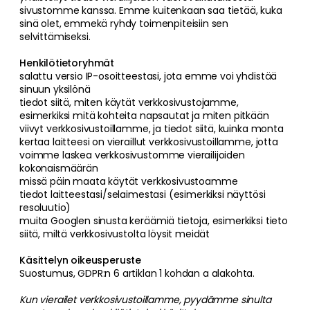
sivustomme kanssa. Emme kuitenkaan saa tietää, kuka
sinä olet, emmekä ryhdy toimenpiteisiin sen
selvittämiseksi.
Henkilötietoryhmät
salattu versio IP-osoitteestasi, jota emme voi yhdistää
sinuun yksilönä
tiedot siitä, miten käytät verkkosivustojamme,
esimerkiksi mitä kohteita napsautat ja miten pitkään
viivyt verkkosivustoillamme, ja tiedot siitä, kuinka monta
kertaa laitteesi on vieraillut verkkosivustoillamme, jotta
voimme laskea verkkosivustomme vierailijoiden
kokonaismäärän
missä päin maata käytät verkkosivustoamme
tiedot laitteestasi/selaimestasi (esimerkiksi näyttösi
resoluutio)
muita Googlen sinusta keräämiä tietoja, esimerkiksi tieto
siitä, miltä verkkosivustolta löysit meidät
Käsittelyn oikeusperuste
Suostumus, GDPR:n 6 artiklan 1 kohdan a alakohta.
Kun vierailet verkkosivustoillamme, pyydämme sinulta