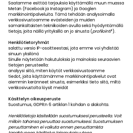
Saatamme esittää tarjouksia käyttämällä muun muassa
Metan (Facebook ja Instagram) ja Googlen
markkinointipalveluita. Tämä tehdään analysoimalla
verkkosivustoamme evästeiden ja muiden
samankaltaisten tekniikoiden avulla sekä hyödyntämällä
tietoja, joita näillä yrityksillä on jo sinusta (
profilointi
*).
Henkilötietoryhmät
salattu versio IP-osoitteestasi, jota emme voi yhdistää
sinuun yksilönä
Sinulle näytetään hakutuloksia ja mainoksia seuraavien
tietojen perusteella:
analyysi siitä, miten käytät verkkosivustoamme
tiedot, joita käyttämämme markkinointipalvelut ovat
aiemmin keränneet sinusta, esimerkiksi tieto siitä, miltä
verkkosivustolta löysit meidät
Käsittelyn oikeusperuste
Suostumus, GDPR:n 6 artiklan 1 kohdan a alakohta.
Henkilötietoja käsitellään suostumuksesi perusteella. Voit
milloin tahansa peruuttaa suostumuksesi. Suostumuksen
peruuttaminen ei vaikuta ennen peruuttamista
tapahtuneen käsittelyn lainmukaisuuteen.