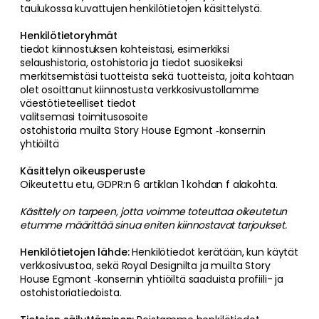
taulukossa kuvattujen henkilötietojen käsittelystä.
Henkilötietoryhmät
tiedot kiinnostuksen kohteistasi, esimerkiksi
selaushistoria, ostohistoria ja tiedot suosikeiksi
merkitsemistäsi tuotteista sekä tuotteista, joita kohtaan
olet osoittanut kiinnostusta verkkosivustollamme
väestötieteelliset tiedot
valitsemasi toimitusosoite
ostohistoria muilta Story House Egmont ‑konsernin
yhtiöiltä
Käsittelyn oikeusperuste
Oikeutettu etu, GDPR:n 6 artiklan 1 kohdan f alakohta.
Käsittely on tarpeen, jotta voimme toteuttaa oikeutetun
etumme määrittää sinua eniten kiinnostavat tarjoukset.
Henkilötietojen lähde:
Henkilötiedot kerätään, kun käytät
verkkosivustoa, sekä Royal Designilta ja muilta Story
House Egmont ‑konsernin yhtiöiltä saaduista profiili- ja
ostohistoriatiedoista.