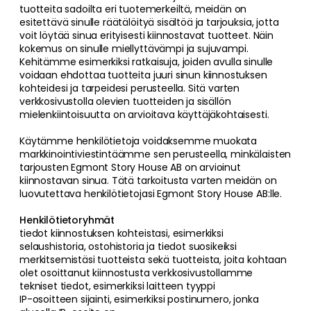
tuotteita sadoilta eri tuotemerkeiltä, meidän on
esitettävä sinulle räätälöityä sisältöä ja tarjouksia, jotta
voit löytää sinua erityisesti kiinnostavat tuotteet. Näin
kokemus on sinulle miellyttävämpi ja sujuvampi.
Kehitämme esimerkiksi ratkaisuja, joiden avulla sinulle
voidaan ehdottaa tuotteita juuri sinun kiinnostuksen
kohteidesi ja tarpeidesi perusteella. Sitä varten
verkkosivustolla olevien tuotteiden ja sisällön
mielenkiintoisuutta on arvioitava käyttäjäkohtaisesti.
Käytämme henkilötietoja voidaksemme muokata
markkinointiviestintäämme sen perusteella, minkälaisten
tarjousten Egmont Story House AB on arvioinut
kiinnostavan sinua. Tätä tarkoitusta varten meidän on
luovutettava henkilötietojasi Egmont Story House AB:lle.
Henkilötietoryhmät
tiedot kiinnostuksen kohteistasi, esimerkiksi
selaushistoria, ostohistoria ja tiedot suosikeiksi
merkitsemistäsi tuotteista sekä tuotteista, joita kohtaan
olet osoittanut kiinnostusta verkkosivustollamme
tekniset tiedot, esimerkiksi laitteen tyyppi
IP-osoitteen sijainti, esimerkiksi postinumero, jonka