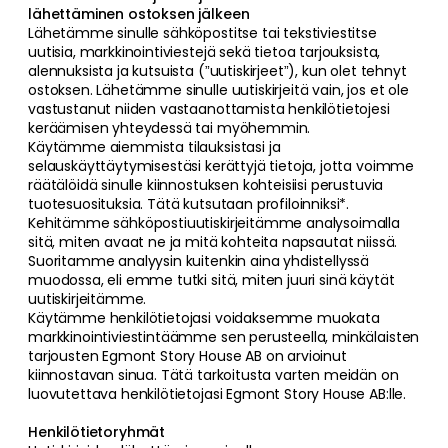
lähettäminen ostoksen jälkeen
Lähetämme sinulle sähköpostitse tai tekstiviestitse
uutisia, markkinointiviestejä sekä tietoa tarjouksista,
alennuksista ja kutsuista (”uutiskirjeet”), kun olet tehnyt
ostoksen. Lähetämme sinulle uutiskirjeitä vain, jos et ole
vastustanut niiden vastaanottamista henkilötietojesi
keräämisen yhteydessä tai myöhemmin.
Käytämme aiemmista tilauksistasi ja
selauskäyttäytymisestäsi kerättyjä tietoja, jotta voimme
räätälöidä sinulle kiinnostuksen kohteisiisi perustuvia
tuotesuosituksia. Tätä kutsutaan profiloinniksi*.
Kehitämme sähköpostiuutiskirjeitämme analysoimalla
sitä, miten avaat ne ja mitä kohteita napsautat niissä.
Suoritamme analyysin kuitenkin aina yhdistellyssä
muodossa, eli emme tutki sitä, miten juuri sinä käytät
uutiskirjeitämme.
Käytämme henkilötietojasi voidaksemme muokata
markkinointiviestintäämme sen perusteella, minkälaisten
tarjousten Egmont Story House AB on arvioinut
kiinnostavan sinua. Tätä tarkoitusta varten meidän on
luovutettava henkilötietojasi Egmont Story House AB:lle.
Henkilötietoryhmät