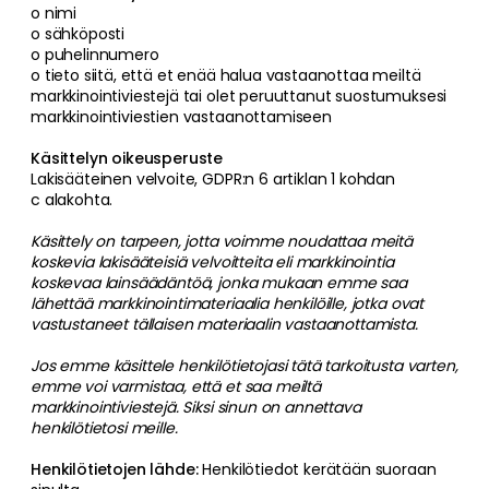
o nimi
o sähköposti
o puhelinnumero
o tieto siitä, että et enää halua vastaanottaa meiltä
markkinointiviestejä tai olet peruuttanut suostumuksesi
markkinointiviestien vastaanottamiseen
Käsittelyn oikeusperuste
Lakisääteinen velvoite, GDPR:n 6 artiklan 1 kohdan
c alakohta.
Käsittely on tarpeen, jotta voimme noudattaa meitä
koskevia lakisääteisiä velvoitteita eli markkinointia
koskevaa lainsäädäntöä, jonka mukaan emme saa
lähettää markkinointimateriaalia henkilöille, jotka ovat
vastustaneet tällaisen materiaalin vastaanottamista.
Jos emme käsittele henkilötietojasi tätä tarkoitusta varten,
emme voi varmistaa, että et saa meiltä
markkinointiviestejä. Siksi sinun on annettava
henkilötietosi meille.
Henkilötietojen lähde:
Henkilötiedot kerätään suoraan