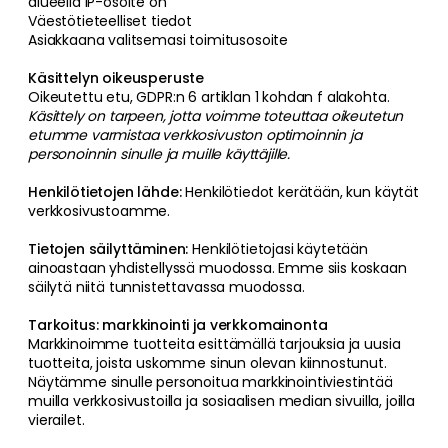
alueella IP-osoite on
Väestötieteelliset tiedot
Asiakkaana valitsemasi toimitusosoite
Käsittelyn oikeusperuste
Oikeutettu etu, GDPR:n 6 artiklan 1 kohdan f alakohta.
Käsittely on tarpeen, jotta voimme toteuttaa oikeutetun
etumme varmistaa verkkosivuston optimoinnin ja
personoinnin sinulle ja muille käyttäjille.
Henkilötietojen lähde:
Henkilötiedot kerätään, kun käytät
verkkosivustoamme.
Tietojen säilyttäminen:
Henkilötietojasi käytetään
ainoastaan yhdistellyssä muodossa. Emme siis koskaan
säilytä niitä tunnistettavassa muodossa.
Tarkoitus: markkinointi ja verkkomainonta
Markkinoimme tuotteita esittämällä tarjouksia ja uusia
tuotteita, joista uskomme sinun olevan kiinnostunut.
Näytämme sinulle personoitua markkinointiviestintää
muilla verkkosivustoilla ja sosiaalisen median sivuilla, joilla
vierailet.