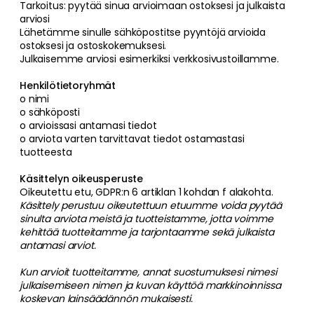
Tarkoitus: pyytää sinua arvioimaan ostoksesi ja julkaista
arviosi
Lähetämme sinulle sähköpostitse pyyntöjä arvioida
ostoksesi ja ostoskokemuksesi.
Julkaisemme arviosi esimerkiksi verkkosivustoillamme.
Henkilötietoryhmät
o nimi
o sähköposti
o arvioissasi antamasi tiedot
o arviota varten tarvittavat tiedot ostamastasi
tuotteesta
Käsittelyn oikeusperuste
Oikeutettu etu, GDPR:n 6 artiklan 1 kohdan f alakohta.
Käsittely perustuu oikeutettuun etuumme voida pyytää
sinulta arviota meistä ja tuotteistamme, jotta voimme
kehittää tuotteitamme ja tarjontaamme sekä julkaista
antamasi arviot.
Kun arvioit tuotteitamme, annat suostumuksesi nimesi
julkaisemiseen nimen ja kuvan käyttöä markkinoinnissa
koskevan lainsäädännön mukaisesti.