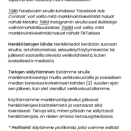
Tällä
Facebookin sivulla kohdassa ”Facebook Ads
Controls” voit valita mitä markkinointiviestintää haluat
nähdä Metalta.
Tältä
Instagramin sivulta saat lisätietoja
valintamahdollisuuksistasi.
Täällä
voit valita, mitä
markkinointiviestintää haluat nähdä TikTokissa.
Henkilötietojen lähde:
Henkilötiedot kerätään suoraan
sinulta, ostohistoriastasi, selauskäyttäytymisestäsi tai
julkisesti saatavilla olevista verkkolähteistä, kuten
sosiaalisesta mediasta.
Tietojen säilyttäminen:
Esitämme sinulle
markkinointiviestejä muilla verkkosivustoilla ja sosiaalisen
median kanavissa korkeintaan kahden (2) vuoden ajan
sen jälkeen, kun olet vieraillut verkkosivustollamme.
Käyttämämme markkinointipalvelut jatkavat
henkilötietojesi käsittelemistä ja vastaavat siitä
itsenäisesti. Tietoja siitä, miten pitkään ne säilyttävät
henkilötietojasi, on niiden omissa tietosuojatiedoissa.
*
Profilointi:
Käytämme profilointia, jotta voimme esittää