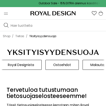
Outdoor Sale - 15% EXTRA alennus koodilla
/
/
Shop
Tietoa
Yksityisyydensuoja
YKSITYISYYDENSUOJA
Royal Designista
Ostoehdot
Maksutap
Tervetuloa tutustumaan
tietosuojaselosteeseemme!
Tässä tietosuojaselosteessa kerrotaan miten Royal