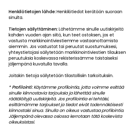
Henkilötietojen lähde:
Henkilötiedot kerätään suoraan
sinulta.
Tietojen säilyttäminen:
Lähetämme sinulle uutiskirjeitä
kahden vuoden ajan siitä, kun teet ostoksen, jos et
vastusta markkinointiviestiemme vastaanottamista
aiemmin. Jos vastustat tai peruutat suostumuksesi,
yhteystietojasi säilytetään markkinointiviestien tilauksen
peruutuksia koskevassa rekisterissämme toistaiseksi
jäljempänä kuvatulla tavalla.
Joitakin tietoja säilytetään tilastollisiin tarkoituksiin.
*
Profilointi:
Käytämme profilointia, jotta voimme esittää
sinulle kiinnostavia tarjouksia ja lähettää sinulle
räätälöityjä uutiskirjeitä. Jos profilointia ei tehtäisi,
esittämämme tarjoukset ja tiedot eivät todennäköisesti
kiinnostaisi sinua. Sinulla on oikeus vastustaa profilointia.
Jäljempänä olevassa osiossa kerrotaan tätä koskevista
oikeuksistasi.