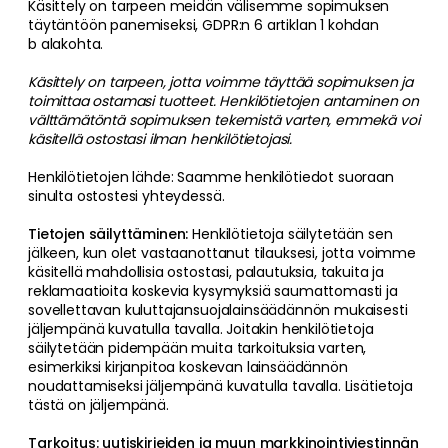
Käsittely on tarpeen meidän välisemme sopimuksen
täytäntöön panemiseksi, GDPR:n 6 artiklan 1 kohdan
b alakohta.
Käsittely on tarpeen, jotta voimme täyttää sopimuksen ja
toimittaa ostamasi tuotteet. Henkilötietojen antaminen on
välttämätöntä sopimuksen tekemistä varten, emmekä voi
käsitellä ostostasi ilman henkilötietojasi.
Henkilötietojen lähde: Saamme henkilötiedot suoraan
sinulta ostostesi yhteydessä.
Tietojen säilyttäminen:
Henkilötietoja säilytetään sen
jälkeen, kun olet vastaanottanut tilauksesi, jotta voimme
käsitellä mahdollisia ostostasi, palautuksia, takuita ja
reklamaatioita koskevia kysymyksiä saumattomasti ja
sovellettavan kuluttajansuojalainsäädännön mukaisesti
jäljempänä kuvatulla tavalla. Joitakin henkilötietoja
säilytetään pidempään muita tarkoituksia varten,
esimerkiksi kirjanpitoa koskevan lainsäädännön
noudattamiseksi jäljempänä kuvatulla tavalla. Lisätietoja
tästä on jäljempänä.
Tarkoitus: uutiskirjeiden ja muun markkinointiviestinnän