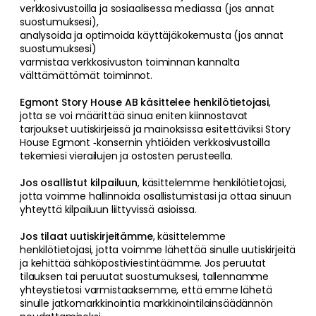
verkkosivustoilla ja sosiaalisessa mediassa (jos annat
suostumuksesi),
analysoida ja optimoida käyttäjäkokemusta (jos annat
suostumuksesi)
varmistaa verkkosivuston toiminnan kannalta
välttämättömät toiminnot.
Egmont Story House AB käsittelee henkilötietojasi
,
jotta se voi määrittää sinua eniten kiinnostavat
tarjoukset uutiskirjeissä ja mainoksissa esitettäviksi Story
House Egmont ‑konsernin yhtiöiden verkkosivustoilla
tekemiesi vierailujen ja ostosten perusteella.
Jos osallistut kilpailuun
, käsittelemme henkilötietojasi,
jotta voimme hallinnoida osallistumistasi ja ottaa sinuun
yhteyttä kilpailuun liittyvissä asioissa.
Jos tilaat uutiskirjeitämme
, käsittelemme
henkilötietojasi, jotta voimme lähettää sinulle uutiskirjeitä
ja kehittää sähköpostiviestintäämme. Jos peruutat
tilauksen tai peruutat suostumuksesi, tallennamme
yhteystietosi varmistaaksemme, että emme lähetä
sinulle jatkomarkkinointia markkinointilainsäädännön