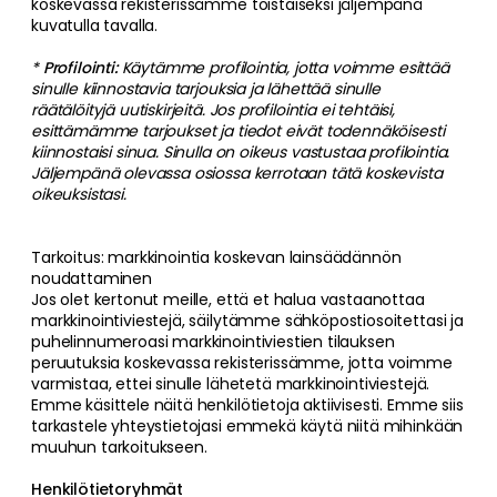
koskevassa rekisterissämme toistaiseksi jäljempänä
kuvatulla tavalla.
*
Profilointi:
Käytämme profilointia, jotta voimme esittää
sinulle kiinnostavia tarjouksia ja lähettää sinulle
räätälöityjä uutiskirjeitä. Jos profilointia ei tehtäisi,
esittämämme tarjoukset ja tiedot eivät todennäköisesti
kiinnostaisi sinua. Sinulla on oikeus vastustaa profilointia.
Jäljempänä olevassa osiossa kerrotaan tätä koskevista
oikeuksistasi.
Tarkoitus: markkinointia koskevan lainsäädännön
noudattaminen
Jos olet kertonut meille, että et halua vastaanottaa
markkinointiviestejä, säilytämme sähköpostiosoitettasi ja
puhelinnumeroasi markkinointiviestien tilauksen
peruutuksia koskevassa rekisterissämme, jotta voimme
varmistaa, ettei sinulle lähetetä markkinointiviestejä.
Emme käsittele näitä henkilötietoja aktiivisesti. Emme siis
tarkastele yhteystietojasi emmekä käytä niitä mihinkään
muuhun tarkoitukseen.
Henkilötietoryhmät