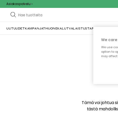
Asiakaspalvelu
UUTUUDET
KAMPANJAT
HUONEKALUT
VALAISTUS
TARJOILU JA KAT
We care 
We use cook
option to o
may affect 
E
Tämä voi johtua sii
tästä mahdollise