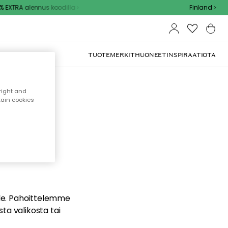
EXTRA alennus koodilla
Finland
TUOTEMERKIT
HUONEET
INSPIRAATIOTA
right and
tain cookies
dä
ualle. Pahoittelemme
sta valikosta tai