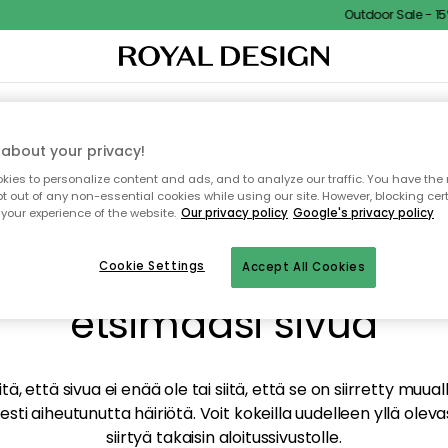
Outdoor Sale - 15% 
TAUS
SISUSTUS
TEKSTIILIT & MATOT
KEITTIÖ
SÄILYTYS
ULKOKALUSTEET
about your privacy!
ies to personalize content and ads, and to analyze our traffic. You have the 
pt out of any non-essential cookies while using our site. However, blocking cer
your experience of the website.
Our privacy policy
Google's privacy policy
mme valitettavasti löy
Cookie Settings
Accept All Cookies
etsimääsi sivua
tä, että sivua ei enää ole tai siitä, että se on siirretty mu
sti aiheutunutta häiriötä. Voit kokeilla uudelleen yllä oleva
siirtyä takaisin aloitussivustolle.