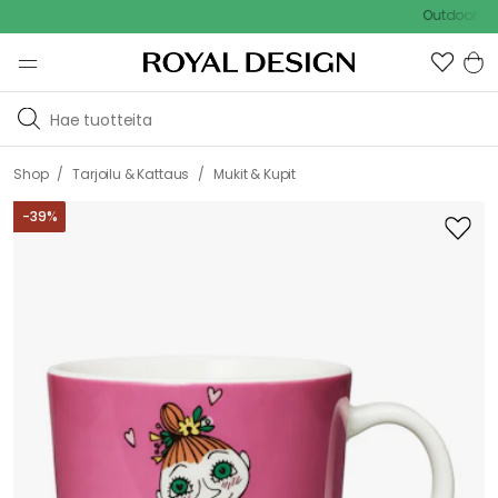
Outdoor Sale - 
/
/
Shop
Tarjoilu & Kattaus
Mukit & Kupit
-
39
%