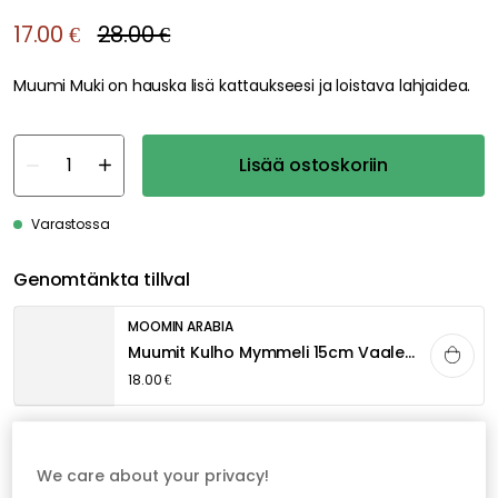
17.00 €
28.00 €
Muumi Muki on hauska lisä kattaukseesi ja loistava lahjaidea.
Lisää ostoskoriin
Varastossa
Genomtänkta tillval
MOOMIN ARABIA
Muumit Kulho Mymmeli 15cm Vaaleanpunanen
18.00 €
Ilmainen toimitus yli 79 €*
We care about your privacy!
Nopeat ja joustavat toimitukset