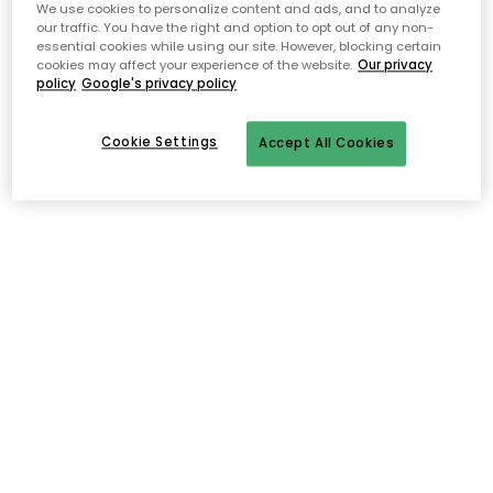
We use cookies to personalize content and ads, and to analyze
our traffic. You have the right and option to opt out of any non-
Avoin palautusoikeus 30 päivän ajan
essential cookies while using our site. However, blocking certain
cookies may affect your experience of the website.
Our privacy
policy
Google's privacy policy
Cookie Settings
Accept All Cookies
Kuvaus
Muumi Sarja on yksi Arabian tunnetuimmista, ja
legendaarisimmista sarjoista. Hauska, ja klassinen sarja
pohjautuu Tove Janssonin Muumi satuihin.
Muumi sarjan astiat kestävät aikaa, ja käyttöä. Muumi sarjan
tuotteet ovat saatavana useilla eri kuvituksilla ja väreissä. Mukit
sopivat täydellisesti yhdistettäväksi saman sarjan kulhoihin, tai
muihin astioihin.