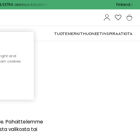
EXTRA alennus koodilla
Finland
TUOTEMERKIT
HUONEET
INSPIRAATIOTA
right and
tain cookies
dä
ualle. Pahoittelemme
sta valikosta tai