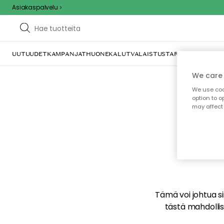
Asiakaspalvelu
UUTUUDET
KAMPANJAT
HUONEKALUT
VALAISTUS
TARJOILU JA KAT
We care 
We use cook
option to o
may affect 
E
Tämä voi johtua sii
tästä mahdollise