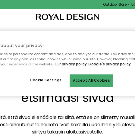
Outdoor Sale - 15% 
TAUS
SISUSTUS
TEKSTIILIT & MATOT
KEITTIÖ
SÄILYTYS
ULKOKALUSTEET
about your privacy!
ies to personalize content and ads, and to analyze our traffic. You have the 
pt out of any non-essential cookies while using our site. However, blocking cer
your experience of the website.
Our privacy policy
Google's privacy policy
mme valitettavasti löy
Cookie Settings
Accept All Cookies
etsimääsi sivua
tä, että sivua ei enää ole tai siitä, että se on siirretty mu
sti aiheutunutta häiriötä. Voit kokeilla uudelleen yllä oleva
siirtyä takaisin aloitussivustolle.