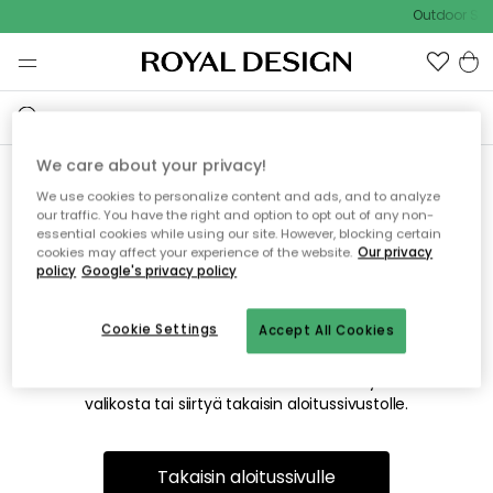
Outdoor Sale
We care about your privacy!
We use cookies to personalize content and ads, and to analyze
Emme valitettavasti löydä
our traffic. You have the right and option to opt out of any non-
essential cookies while using our site. However, blocking certain
etsimääsi sivua
cookies may affect your experience of the website.
Our privacy
policy
Google's privacy policy
Cookie Settings
Accept All Cookies
Tämä voi johtua siitä, että sivua ei enää ole tai siitä, että se
on siirretty muualle. Pahoittelemme tästä mahdollisesti
aiheutunutta häiriötä. Voit kokeilla uudelleen yllä olevasta
valikosta tai siirtyä takaisin aloitussivustolle.
Takaisin aloitussivulle