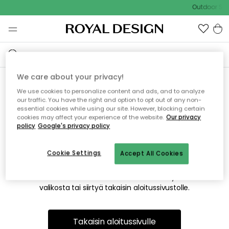
Outdoor Sal
We care about your privacy!
We use cookies to personalize content and ads, and to analyze
Emme valitettavasti löydä
our traffic. You have the right and option to opt out of any non-
essential cookies while using our site. However, blocking certain
etsimääsi sivua
cookies may affect your experience of the website.
Our privacy
policy
Google's privacy policy
Cookie Settings
Accept All Cookies
Tämä voi johtua siitä, että sivua ei enää ole tai siitä, että se
on siirretty muualle. Pahoittelemme tästä mahdollisesti
aiheutunutta häiriötä. Voit kokeilla uudelleen yllä olevasta
valikosta tai siirtyä takaisin aloitussivustolle.
Takaisin aloitussivulle