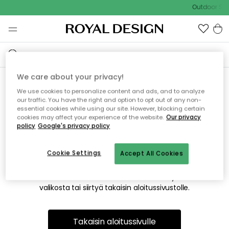
Outdoor Sal
We care about your privacy!
We use cookies to personalize content and ads, and to analyze
Emme valitettavasti löydä
our traffic. You have the right and option to opt out of any non-
essential cookies while using our site. However, blocking certain
etsimääsi sivua
cookies may affect your experience of the website.
Our privacy
policy
Google's privacy policy
Cookie Settings
Accept All Cookies
Tämä voi johtua siitä, että sivua ei enää ole tai siitä, että se
on siirretty muualle. Pahoittelemme tästä mahdollisesti
aiheutunutta häiriötä. Voit kokeilla uudelleen yllä olevasta
valikosta tai siirtyä takaisin aloitussivustolle.
Takaisin aloitussivulle