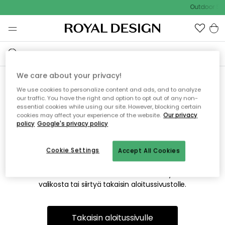
Outdoor Sal
We care about your privacy!
We use cookies to personalize content and ads, and to analyze
Emme valitettavasti löydä
our traffic. You have the right and option to opt out of any non-
essential cookies while using our site. However, blocking certain
etsimääsi sivua
cookies may affect your experience of the website.
Our privacy
policy
Google's privacy policy
Cookie Settings
Accept All Cookies
Tämä voi johtua siitä, että sivua ei enää ole tai siitä, että se
on siirretty muualle. Pahoittelemme tästä mahdollisesti
aiheutunutta häiriötä. Voit kokeilla uudelleen yllä olevasta
valikosta tai siirtyä takaisin aloitussivustolle.
Takaisin aloitussivulle