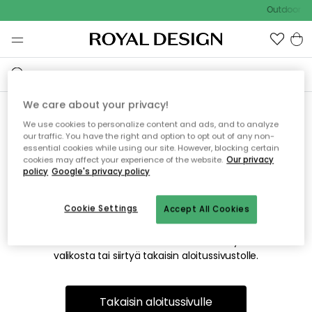
Outdoor Sa
We care about your privacy!
We use cookies to personalize content and ads, and to analyze
Emme valitettavasti löydä
our traffic. You have the right and option to opt out of any non-
essential cookies while using our site. However, blocking certain
etsimääsi sivua
cookies may affect your experience of the website.
Our privacy
policy
Google's privacy policy
Cookie Settings
Accept All Cookies
Tämä voi johtua siitä, että sivua ei enää ole tai siitä, että se
on siirretty muualle. Pahoittelemme tästä mahdollisesti
aiheutunutta häiriötä. Voit kokeilla uudelleen yllä olevasta
valikosta tai siirtyä takaisin aloitussivustolle.
Takaisin aloitussivulle