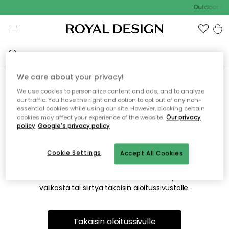
Outdoor Sal
We care about your privacy!
We use cookies to personalize content and ads, and to analyze
Emme valitettavasti löydä
our traffic. You have the right and option to opt out of any non-
essential cookies while using our site. However, blocking certain
etsimääsi sivua
cookies may affect your experience of the website.
Our privacy
policy
Google's privacy policy
Cookie Settings
Accept All Cookies
Tämä voi johtua siitä, että sivua ei enää ole tai siitä, että se
on siirretty muualle. Pahoittelemme tästä mahdollisesti
aiheutunutta häiriötä. Voit kokeilla uudelleen yllä olevasta
valikosta tai siirtyä takaisin aloitussivustolle.
Takaisin aloitussivulle