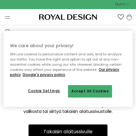
Outdoor Sal
We care about your privacy!
We use cookies to personalize content and ads, and to analyze
Emme valitettavasti löydä
our traffic. You have the right and option to opt out of any non-
essential cookies while using our site. However, blocking certain
etsimääsi sivua
cookies may affect your experience of the website.
Our privacy
policy
Google's privacy policy
Cookie Settings
Accept All Cookies
Tämä voi johtua siitä, että sivua ei enää ole tai siitä, että se
on siirretty muualle. Pahoittelemme tästä mahdollisesti
aiheutunutta häiriötä. Voit kokeilla uudelleen yllä olevasta
valikosta tai siirtyä takaisin aloitussivustolle.
Takaisin aloitussivulle