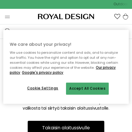
Outdoor Sa
We care about your privacy!
We use cookies to personalize content and ads, and to analyze
Emme valitettavasti löydä
our traffic. You have the right and option to opt out of any non-
essential cookies while using our site. However, blocking certain
etsimääsi sivua
cookies may affect your experience of the website.
Our privacy
policy
Google's privacy policy
Cookie Settings
Accept All Cookies
Tämä voi johtua siitä, että sivua ei enää ole tai siitä, että se
on siirretty muualle. Pahoittelemme tästä mahdollisesti
aiheutunutta häiriötä. Voit kokeilla uudelleen yllä olevasta
valikosta tai siirtyä takaisin aloitussivustolle.
Takaisin aloitussivulle