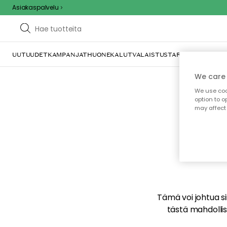
Asiakaspalvelu
UUTUUDET
KAMPANJAT
HUONEKALUT
VALAISTUS
TARJOILU JA KAT
We care 
We use cook
option to o
may affect 
E
Tämä voi johtua sii
tästä mahdollise