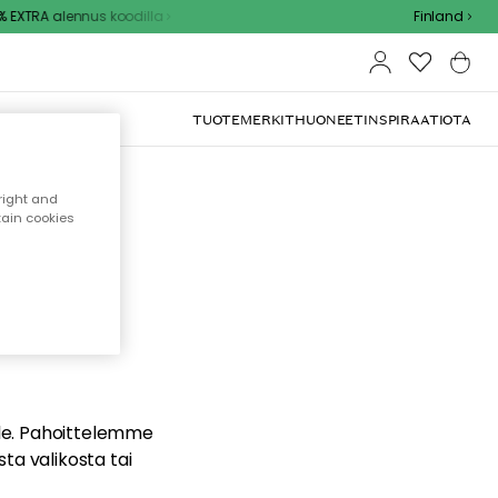
EXTRA alennus koodilla
Finland
TUOTEMERKIT
HUONEET
INSPIRAATIOTA
right and
tain cookies
dä
ualle. Pahoittelemme
sta valikosta tai