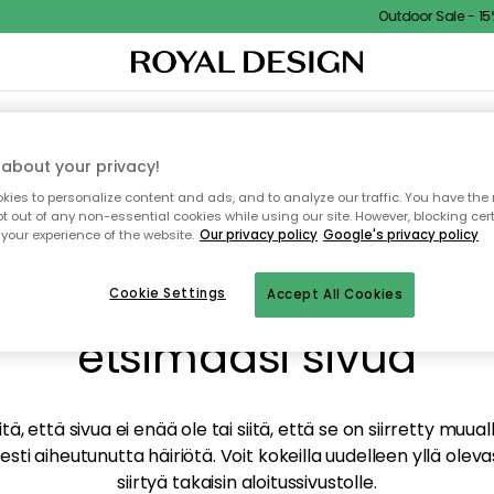
Outdoor Sale - 15% 
TAUS
SISUSTUS
TEKSTIILIT & MATOT
KEITTIÖ
SÄILYTYS
ULKOKALUSTEET
about your privacy!
ies to personalize content and ads, and to analyze our traffic. You have the 
pt out of any non-essential cookies while using our site. However, blocking cer
your experience of the website.
Our privacy policy
Google's privacy policy
mme valitettavasti löy
Cookie Settings
Accept All Cookies
etsimääsi sivua
tä, että sivua ei enää ole tai siitä, että se on siirretty mu
sti aiheutunutta häiriötä. Voit kokeilla uudelleen yllä oleva
siirtyä takaisin aloitussivustolle.