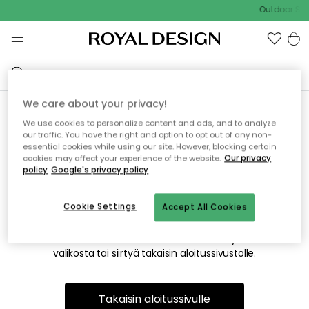
Outdoor Sal
We care about your privacy!
We use cookies to personalize content and ads, and to analyze
Emme valitettavasti löydä
our traffic. You have the right and option to opt out of any non-
essential cookies while using our site. However, blocking certain
etsimääsi sivua
cookies may affect your experience of the website.
Our privacy
policy
Google's privacy policy
Cookie Settings
Accept All Cookies
Tämä voi johtua siitä, että sivua ei enää ole tai siitä, että se
on siirretty muualle. Pahoittelemme tästä mahdollisesti
aiheutunutta häiriötä. Voit kokeilla uudelleen yllä olevasta
valikosta tai siirtyä takaisin aloitussivustolle.
Takaisin aloitussivulle