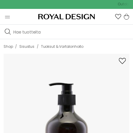
Outdoor Sal
/
/
Shop
Sisustus
Tuoksut & Vartalonhoito