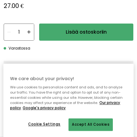
27.00 €
Lisää ostoskoriin
Varastossa
Ilmainen toimitus yli 79 €*
Nopeat ja joustavat toimitukset
We care about your privacy!
Avoin palautusoikeus 30 päivän ajan
We use cookies to personalize content and ads, and to analyze
our traffic. You have the right and option to opt out of any non-
essential cookies while using our site. However, blocking certain
cookies may affect your experience of the website.
Our privacy
policy
Google's privacy policy
Cookie Settings
Accept All Cookies