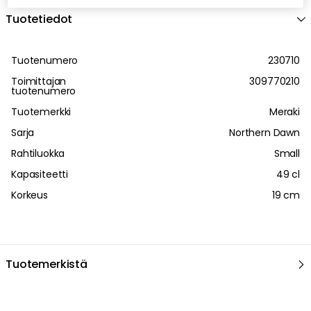
Tuotetiedot
Tuotenumero
230710
Toimittajan
309770210
tuotenumero
Tuotemerkki
Meraki
Sarja
Northern Dawn
Rahtiluokka
Small
Kapasiteetti
49 cl
Korkeus
19 cm
Tuotemerkistä
Suositeltu sinulle