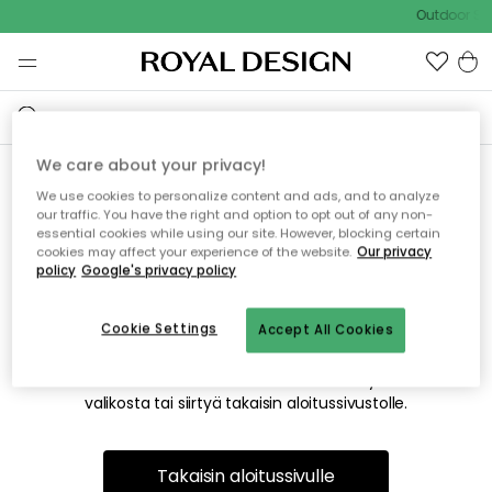
Outdoor Sal
We care about your privacy!
We use cookies to personalize content and ads, and to analyze
Emme valitettavasti löydä
our traffic. You have the right and option to opt out of any non-
essential cookies while using our site. However, blocking certain
etsimääsi sivua
cookies may affect your experience of the website.
Our privacy
policy
Google's privacy policy
Cookie Settings
Accept All Cookies
Tämä voi johtua siitä, että sivua ei enää ole tai siitä, että se
on siirretty muualle. Pahoittelemme tästä mahdollisesti
aiheutunutta häiriötä. Voit kokeilla uudelleen yllä olevasta
valikosta tai siirtyä takaisin aloitussivustolle.
Takaisin aloitussivulle