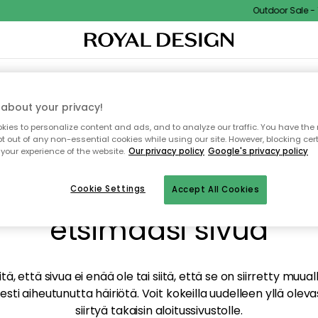
Outdoor Sale - 15
TAUS
SISUSTUS
TEKSTIILIT & MATOT
KEITTIÖ
SÄILYTYS
ULKOKALUSTEET
about your privacy!
ies to personalize content and ads, and to analyze our traffic. You have the 
pt out of any non-essential cookies while using our site. However, blocking cer
your experience of the website.
Our privacy policy
Google's privacy policy
mme valitettavasti löy
Cookie Settings
Accept All Cookies
etsimääsi sivua
tä, että sivua ei enää ole tai siitä, että se on siirretty mu
sti aiheutunutta häiriötä. Voit kokeilla uudelleen yllä oleva
siirtyä takaisin aloitussivustolle.