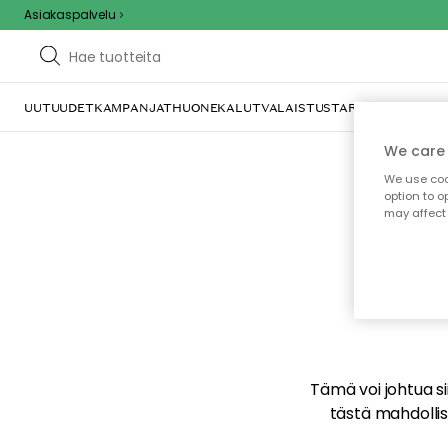
Asiakaspalvelu
UUTUUDET
KAMPANJAT
HUONEKALUT
VALAISTUS
TARJOILU JA KAT
We care 
We use cook
option to o
may affect 
E
Tämä voi johtua sii
tästä mahdollise