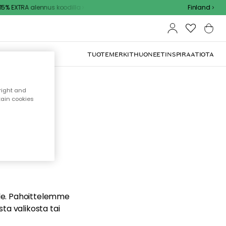
% EXTRA alennus koodilla
Finland
TUOTEMERKIT
HUONEET
INSPIRAATIOTA
right and
tain cookies
dä
ualle. Pahoittelemme
sta valikosta tai