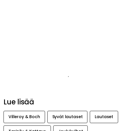
-
Syvä lautanen kuuluu Villeroy & Boch-brändin Toy's Delight-
mallistoon.
-
Intiassa
valmistettu
Syvän lautasen hoito-ohjeet
-
Astianpesukoneen kestävä
.
Tuotetiedot
Tuotemerkistä
Suositeltu sinulle