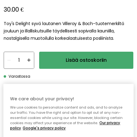
30.00 €
Toy's Delight syvä lautanen Villeroy & Boch-tuotemerkiltä
jouluun ja illalliskutsuille täydellisesti sopivalla kauniilla,
nostalgisella muotoilulla korkealaatuisesta posliinista.
Lisää ostoskoriin
Varastossa
Ilmainen toimitus yli 79 €*
We care about your privacy!
Nopeat ja joustavat toimitukset
We use cookies to personalize content and ads, and to analyze
our traffic. You have the right and option to opt out of any non-
Avoin palautusoikeus 30 päivän ajan
essential cookies while using our site. However, blocking certain
cookies may affect your experience of the website.
Our privacy
policy
Google's privacy policy