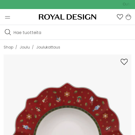
Outdoor Sale 
/
/
Shop
Joulu
Joulukattaus