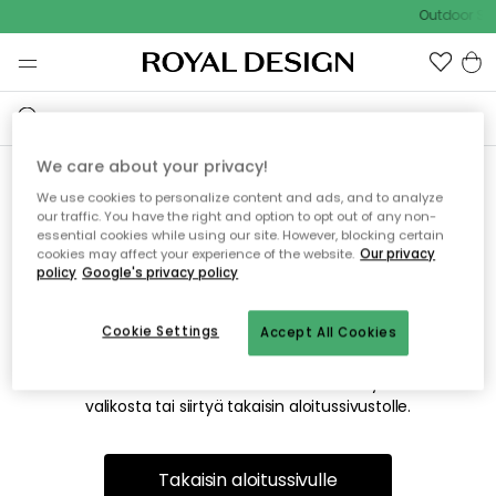
Outdoor Sal
We care about your privacy!
We use cookies to personalize content and ads, and to analyze
Emme valitettavasti löydä
our traffic. You have the right and option to opt out of any non-
essential cookies while using our site. However, blocking certain
etsimääsi sivua
cookies may affect your experience of the website.
Our privacy
policy
Google's privacy policy
Cookie Settings
Accept All Cookies
Tämä voi johtua siitä, että sivua ei enää ole tai siitä, että se
on siirretty muualle. Pahoittelemme tästä mahdollisesti
aiheutunutta häiriötä. Voit kokeilla uudelleen yllä olevasta
valikosta tai siirtyä takaisin aloitussivustolle.
Takaisin aloitussivulle