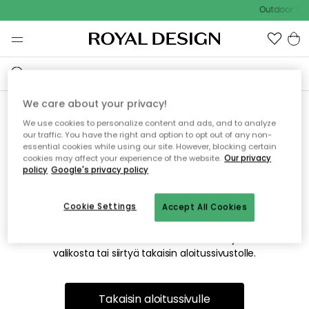
Outdoor Sal
We care about your privacy!
We use cookies to personalize content and ads, and to analyze
Emme valitettavasti löydä
our traffic. You have the right and option to opt out of any non-
essential cookies while using our site. However, blocking certain
etsimääsi sivua
cookies may affect your experience of the website.
Our privacy
policy
Google's privacy policy
Cookie Settings
Accept All Cookies
Tämä voi johtua siitä, että sivua ei enää ole tai siitä, että se
on siirretty muualle. Pahoittelemme tästä mahdollisesti
aiheutunutta häiriötä. Voit kokeilla uudelleen yllä olevasta
valikosta tai siirtyä takaisin aloitussivustolle.
Takaisin aloitussivulle