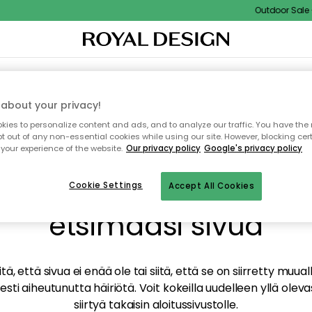
Outdoor Sale - 
TAUS
SISUSTUS
TEKSTIILIT & MATOT
KEITTIÖ
SÄILYTYS
ULKOKALUSTEET
about your privacy!
ies to personalize content and ads, and to analyze our traffic. You have the 
pt out of any non-essential cookies while using our site. However, blocking cer
your experience of the website.
Our privacy policy
Google's privacy policy
mme valitettavasti löy
Cookie Settings
Accept All Cookies
etsimääsi sivua
tä, että sivua ei enää ole tai siitä, että se on siirretty mu
sti aiheutunutta häiriötä. Voit kokeilla uudelleen yllä oleva
siirtyä takaisin aloitussivustolle.