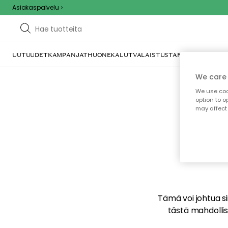
Asiakaspalvelu
UUTUUDET
KAMPANJAT
HUONEKALUT
VALAISTUS
TARJOILU JA KAT
We care 
We use cook
option to o
may affect 
E
Tämä voi johtua sii
tästä mahdollise