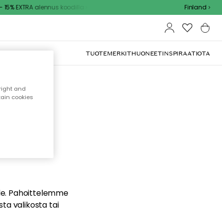
15% EXTRA alennus koodilla
Finland
TUOTEMERKIT
HUONEET
INSPIRAATIOTA
right and
tain cookies
dä
ualle. Pahoittelemme
sta valikosta tai