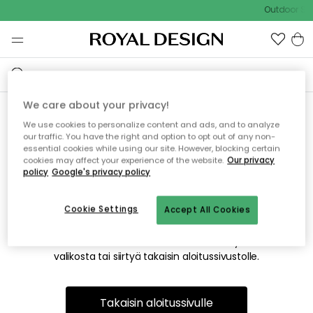
Outdoor Sal
We care about your privacy!
We use cookies to personalize content and ads, and to analyze
Emme valitettavasti löydä
our traffic. You have the right and option to opt out of any non-
essential cookies while using our site. However, blocking certain
etsimääsi sivua
cookies may affect your experience of the website.
Our privacy
policy
Google's privacy policy
Cookie Settings
Accept All Cookies
Tämä voi johtua siitä, että sivua ei enää ole tai siitä, että se
on siirretty muualle. Pahoittelemme tästä mahdollisesti
aiheutunutta häiriötä. Voit kokeilla uudelleen yllä olevasta
valikosta tai siirtyä takaisin aloitussivustolle.
Takaisin aloitussivulle