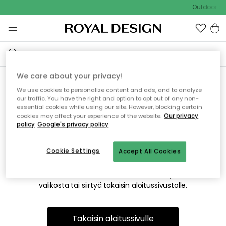
Outdoor Sal
We care about your privacy!
We use cookies to personalize content and ads, and to analyze
Emme valitettavasti löydä
our traffic. You have the right and option to opt out of any non-
essential cookies while using our site. However, blocking certain
etsimääsi sivua
cookies may affect your experience of the website.
Our privacy
policy
Google's privacy policy
Cookie Settings
Accept All Cookies
Tämä voi johtua siitä, että sivua ei enää ole tai siitä, että se
on siirretty muualle. Pahoittelemme tästä mahdollisesti
aiheutunutta häiriötä. Voit kokeilla uudelleen yllä olevasta
valikosta tai siirtyä takaisin aloitussivustolle.
Takaisin aloitussivulle