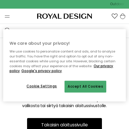
Outdoor Sa
We care about your privacy!
We use cookies to personalize content and ads, and to analyze
Emme valitettavasti löydä
our traffic. You have the right and option to opt out of any non-
essential cookies while using our site. However, blocking certain
etsimääsi sivua
cookies may affect your experience of the website.
Our privacy
policy
Google's privacy policy
Cookie Settings
Accept All Cookies
Tämä voi johtua siitä, että sivua ei enää ole tai siitä, että se
on siirretty muualle. Pahoittelemme tästä mahdollisesti
aiheutunutta häiriötä. Voit kokeilla uudelleen yllä olevasta
valikosta tai siirtyä takaisin aloitussivustolle.
Takaisin aloitussivulle