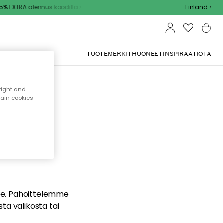
% EXTRA alennus koodilla
Finland
TUOTEMERKIT
HUONEET
INSPIRAATIOTA
right and
tain cookies
dä
ualle. Pahoittelemme
sta valikosta tai