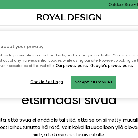
Outdoor Sale - 15
TAUS
SISUSTUS
TEKSTIILIT & MATOT
KEITTIÖ
SÄILYTYS
ULKOKALUSTEET
about your privacy!
ies to personalize content and ads, and to analyze our traffic. You have the 
pt out of any non-essential cookies while using our site. However, blocking cer
your experience of the website.
Our privacy policy
Google's privacy policy
mme valitettavasti löy
Cookie Settings
Accept All Cookies
etsimääsi sivua
tä, että sivua ei enää ole tai siitä, että se on siirretty mu
sti aiheutunutta häiriötä. Voit kokeilla uudelleen yllä oleva
siirtyä takaisin aloitussivustolle.