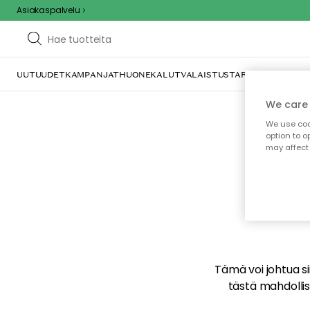
Asiakaspalvelu
UUTUUDET
KAMPANJAT
HUONEKALUT
VALAISTUS
TARJOILU JA KAT
We care 
We use cook
option to o
may affect 
E
Tämä voi johtua sii
tästä mahdollise