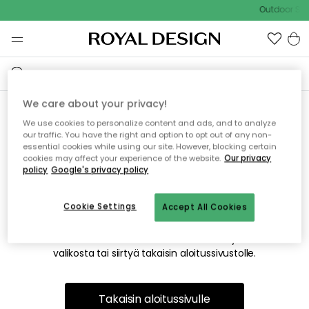
Outdoor Sal
We care about your privacy!
We use cookies to personalize content and ads, and to analyze
Emme valitettavasti löydä
our traffic. You have the right and option to opt out of any non-
essential cookies while using our site. However, blocking certain
etsimääsi sivua
cookies may affect your experience of the website.
Our privacy
policy
Google's privacy policy
Cookie Settings
Accept All Cookies
Tämä voi johtua siitä, että sivua ei enää ole tai siitä, että se
on siirretty muualle. Pahoittelemme tästä mahdollisesti
aiheutunutta häiriötä. Voit kokeilla uudelleen yllä olevasta
valikosta tai siirtyä takaisin aloitussivustolle.
Takaisin aloitussivulle