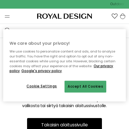
Outdoor Sa
We care about your privacy!
We use cookies to personalize content and ads, and to analyze
Emme valitettavasti löydä
our traffic. You have the right and option to opt out of any non-
essential cookies while using our site. However, blocking certain
etsimääsi sivua
cookies may affect your experience of the website.
Our privacy
policy
Google's privacy policy
Cookie Settings
Accept All Cookies
Tämä voi johtua siitä, että sivua ei enää ole tai siitä, että se
on siirretty muualle. Pahoittelemme tästä mahdollisesti
aiheutunutta häiriötä. Voit kokeilla uudelleen yllä olevasta
valikosta tai siirtyä takaisin aloitussivustolle.
Takaisin aloitussivulle