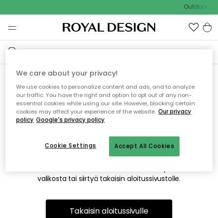
Outdoor Sal
We care about your privacy!
We use cookies to personalize content and ads, and to analyze
Emme valitettavasti löydä
our traffic. You have the right and option to opt out of any non-
essential cookies while using our site. However, blocking certain
etsimääsi sivua
cookies may affect your experience of the website.
Our privacy
policy
Google's privacy policy
Cookie Settings
Accept All Cookies
Tämä voi johtua siitä, että sivua ei enää ole tai siitä, että se
on siirretty muualle. Pahoittelemme tästä mahdollisesti
aiheutunutta häiriötä. Voit kokeilla uudelleen yllä olevasta
valikosta tai siirtyä takaisin aloitussivustolle.
Takaisin aloitussivulle