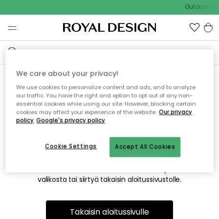
Outdoor Sal
We care about your privacy!
We use cookies to personalize content and ads, and to analyze
Emme valitettavasti löydä
our traffic. You have the right and option to opt out of any non-
essential cookies while using our site. However, blocking certain
etsimääsi sivua
cookies may affect your experience of the website.
Our privacy
policy
Google's privacy policy
Cookie Settings
Accept All Cookies
Tämä voi johtua siitä, että sivua ei enää ole tai siitä, että se
on siirretty muualle. Pahoittelemme tästä mahdollisesti
aiheutunutta häiriötä. Voit kokeilla uudelleen yllä olevasta
valikosta tai siirtyä takaisin aloitussivustolle.
Takaisin aloitussivulle