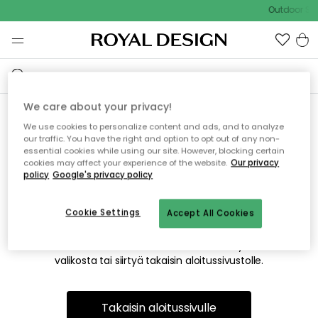
Outdoor Sal
We care about your privacy!
We use cookies to personalize content and ads, and to analyze
Emme valitettavasti löydä
our traffic. You have the right and option to opt out of any non-
essential cookies while using our site. However, blocking certain
etsimääsi sivua
cookies may affect your experience of the website.
Our privacy
policy
Google's privacy policy
Cookie Settings
Accept All Cookies
Tämä voi johtua siitä, että sivua ei enää ole tai siitä, että se
on siirretty muualle. Pahoittelemme tästä mahdollisesti
aiheutunutta häiriötä. Voit kokeilla uudelleen yllä olevasta
valikosta tai siirtyä takaisin aloitussivustolle.
Takaisin aloitussivulle