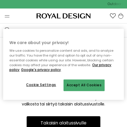
Outdoor Sal
We care about your privacy!
We use cookies to personalize content and ads, and to analyze
Emme valitettavasti löydä
our traffic. You have the right and option to opt out of any non-
essential cookies while using our site. However, blocking certain
etsimääsi sivua
cookies may affect your experience of the website.
Our privacy
policy
Google's privacy policy
Cookie Settings
Accept All Cookies
Tämä voi johtua siitä, että sivua ei enää ole tai siitä, että se
on siirretty muualle. Pahoittelemme tästä mahdollisesti
aiheutunutta häiriötä. Voit kokeilla uudelleen yllä olevasta
valikosta tai siirtyä takaisin aloitussivustolle.
Takaisin aloitussivulle