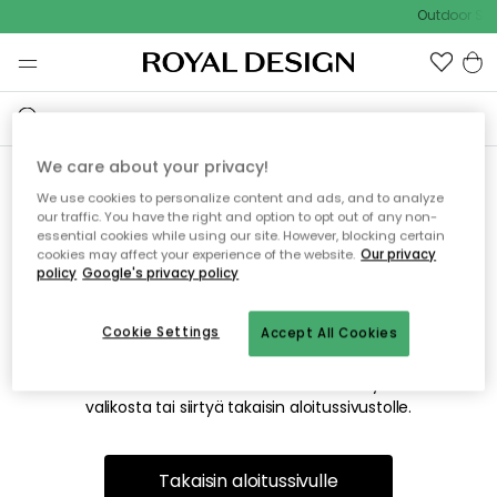
Outdoor Sal
We care about your privacy!
We use cookies to personalize content and ads, and to analyze
Emme valitettavasti löydä
our traffic. You have the right and option to opt out of any non-
essential cookies while using our site. However, blocking certain
etsimääsi sivua
cookies may affect your experience of the website.
Our privacy
policy
Google's privacy policy
Cookie Settings
Accept All Cookies
Tämä voi johtua siitä, että sivua ei enää ole tai siitä, että se
on siirretty muualle. Pahoittelemme tästä mahdollisesti
aiheutunutta häiriötä. Voit kokeilla uudelleen yllä olevasta
valikosta tai siirtyä takaisin aloitussivustolle.
Takaisin aloitussivulle