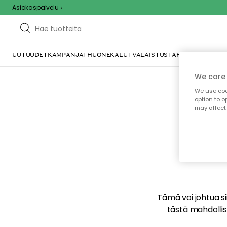
Asiakaspalvelu
UUTUUDET
KAMPANJAT
HUONEKALUT
VALAISTUS
TARJOILU JA KAT
We care 
We use cook
option to o
may affect 
E
Tämä voi johtua sii
tästä mahdollise