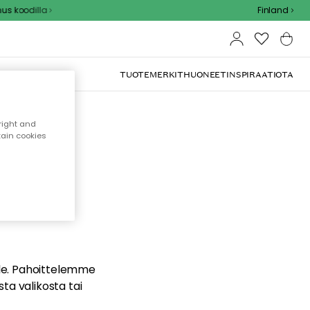
 koodilla
Finland
TUOTEMERKIT
HUONEET
INSPIRAATIOTA
right and
tain cookies
dä
ualle. Pahoittelemme
sta valikosta tai