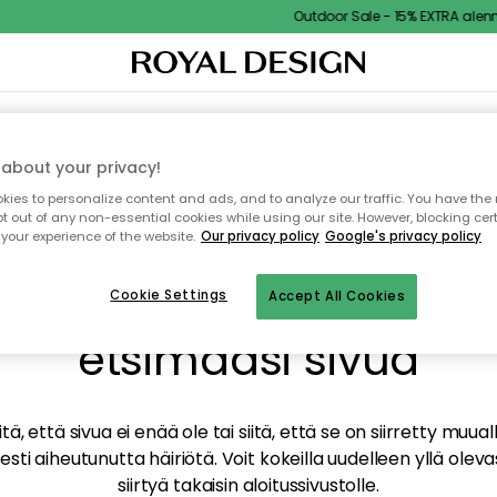
Outdoor Sale - 15% EXTRA alennus
TAUS
SISUSTUS
TEKSTIILIT & MATOT
KEITTIÖ
SÄILYTYS
ULKOKALUSTEET
about your privacy!
ies to personalize content and ads, and to analyze our traffic. You have the 
pt out of any non-essential cookies while using our site. However, blocking cer
your experience of the website.
Our privacy policy
Google's privacy policy
mme valitettavasti löy
Cookie Settings
Accept All Cookies
etsimääsi sivua
tä, että sivua ei enää ole tai siitä, että se on siirretty mu
sti aiheutunutta häiriötä. Voit kokeilla uudelleen yllä oleva
siirtyä takaisin aloitussivustolle.