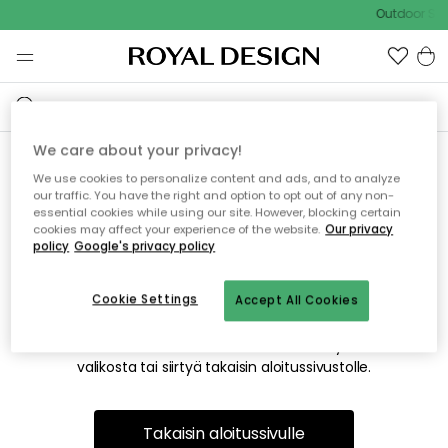
Outdoor Sal
We care about your privacy!
We use cookies to personalize content and ads, and to analyze
Emme valitettavasti löydä
our traffic. You have the right and option to opt out of any non-
essential cookies while using our site. However, blocking certain
etsimääsi sivua
cookies may affect your experience of the website.
Our privacy
policy
Google's privacy policy
Cookie Settings
Accept All Cookies
Tämä voi johtua siitä, että sivua ei enää ole tai siitä, että se
on siirretty muualle. Pahoittelemme tästä mahdollisesti
aiheutunutta häiriötä. Voit kokeilla uudelleen yllä olevasta
valikosta tai siirtyä takaisin aloitussivustolle.
Takaisin aloitussivulle